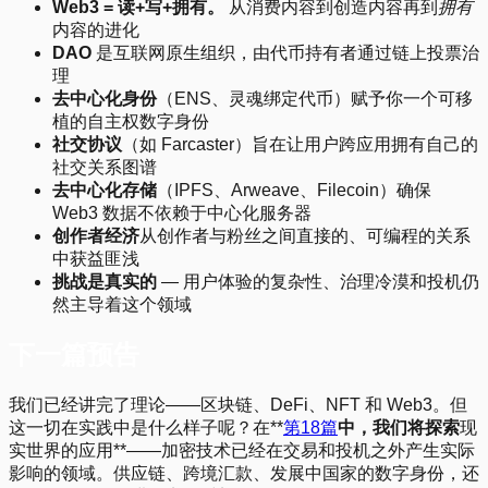
Web3 = 读+写+拥有。
从消费内容到创造内容再到
拥有
内容的进化
DAO
是互联网原生组织，由代币持有者通过链上投票治
理
去中心化身份
（ENS、灵魂绑定代币）赋予你一个可移
植的自主权数字身份
社交协议
（如 Farcaster）旨在让用户跨应用拥有自己的
社交关系图谱
去中心化存储
（IPFS、Arweave、Filecoin）确保
Web3 数据不依赖于中心化服务器
创作者经济
从创作者与粉丝之间直接的、可编程的关系
中获益匪浅
挑战是真实的
— 用户体验的复杂性、治理冷漠和投机仍
然主导着这个领域
下一篇预告
我们已经讲完了理论——区块链、DeFi、NFT 和 Web3。但
这一切在实践中是什么样子呢？在**
第18篇
中，我们将探索
现
实世界的应用**——加密技术已经在交易和投机之外产生实际
影响的领域。供应链、跨境汇款、发展中国家的数字身份，还