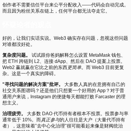
创作者不需要信任平台来公平分配收入——代码会自动完成。
而且因为粉丝关系在链上，任何平台都无法夺走它。
怀疑论者的观点
好的，让我们实话实说。Web3 确实存在问题，忽视这些问题
对谁都没好处。
复杂度问题。
试试跟你爸妈解释怎么设置 MetaMask 钱包、
把 ETH 跨链到 L2、连接 dApp、然后在 DAO 提案上投票。
Web2 赢就赢在它比之前的东西
更简单
。而 Web3 目前更复
杂。这是一个真实的障碍。
"寻找问题的解决方案"批评。
大多数人真的在意拥有自己的
社交关系图谱吗？还是他们只想要一个好用的 App？对于普
通用户来说，Instagram 的便捷每天都能打败 Farcaster 的理
想主义。
治理疲劳。
大多数 DAO 代币持有者根本不投票。投票参与率
通常低于 10%。而
真正参与
的人往往是大户（大量代币持有
者），这意味着"去中心化治理"很可能看起来像是财阀统治