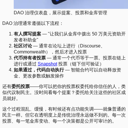
DAO 治理仪表盘，展示提案、投票和金库管理
DAO 治理通常遵循以下流程：
有人撰写提案
— "让我们从金库中拨出 50 万美元资助开
发者补助金"
社区讨论
— 通常在论坛上进行（Discourse、
Commonwealth），然后才进入投票
代币持有者投票
— 通常一个代币等于一票。投票在链上
进行或通过
Snapshot
投票（链下但可验证）
如果通过，代码自动执行
— 智能合约可以自动释放资
金、更改参数或触发操作
还有
委托投票
——你可以把你的投票权委托给你信任的人，类
似代议制民主。没时间看每个提案？委托给关注这些的社区成
员就好。
这个过程混乱、缓慢，有时候还有点功能失调——就像普通的
民主一样。但它在透明度上是传统治理永远做不到的。每一次
投票、每一笔金库变动、每一个决策都是公开可审计的。