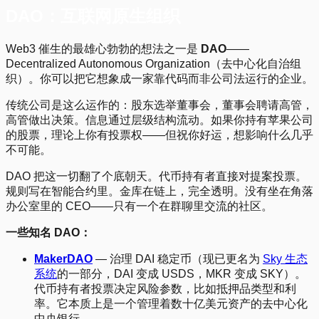
DAO：互联网原生组织
Web3 催生的最雄心勃勃的想法之一是
DAO
——
Decentralized Autonomous Organization（去中心化自治组
织）。你可以把它想象成一家靠代码而非公司法运行的企业。
传统公司是这么运作的：股东选举董事会，董事会聘请高管，
高管做出决策。信息通过层级结构流动。如果你持有苹果公司
的股票，理论上你有投票权——但祝你好运，想影响什么几乎
不可能。
DAO 把这一切翻了个底朝天。代币持有者直接对提案投票。
规则写在智能合约里。金库在链上，完全透明。没有坐在角落
办公室里的 CEO——只有一个在群聊里交流的社区。
一些知名 DAO：
MakerDAO
— 治理 DAI 稳定币（现已更名为
Sky 生态
系统
的一部分，DAI 变成 USDS，MKR 变成 SKY）。
代币持有者投票决定风险参数，比如抵押品类型和利
率。它本质上是一个管理着数十亿美元资产的去中心化
中央银行。