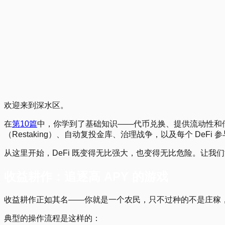
1
.
2
.
6
.
10
.
11
.
15
.
18
.
19
.
Previous
Next
欢迎来到深水区。
在
第10篇
中，你学到了基础知识——代币兑换、提供流动性和借贷。那是
（Restaking）、自动复投金库、治理战争，以及每个 DeF
从这里开始，DeFi 既变得无比强大，也变得无比危险。让我
收益耕作：追逐高 APY 的游戏
收益耕作正如其名——你就是一个农民，只不过种的不是庄稼，而
典型的操作流程是这样的：