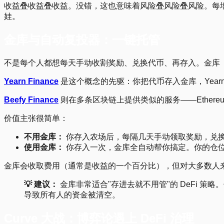
收益叠收益叠收益。没错，这也意味着风险叠风险叠风险。每增加一
娃。
金库与自动复投器：一键托管
不是每个人都想每天手动收割奖励、兑换代币、再存入。金库（V
Yearn Finance
是这个概念的先驱：你把代币存入金库，Year
Beefy Finance
则在多条区块链上提供类似的服务——Ethereum、
价值主张很简单：
不用金库：
你存入农场后，每隔几天手动领取奖励，兑换回
使用金库：
你存入一次，金库全自动帮你搞定。你的仓
金库会收取费用（通常是收益的一个百分比），但对大多数人
💡 建议：
金库非常适合"存进去就不用管"的 DeFi 
导致所有人的资金被清空。
Curve 大战：博弈论遇上 DeFi 治理