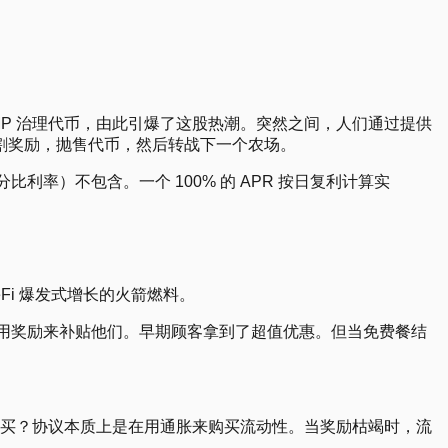
 COMP 治理代币，由此引爆了这股热潮。突然之间，人们通过提供
割奖励，抛售代币，然后转战下一个农场。
e，年化百分比利率）不包含。一个 100% 的 APR 按日复利计算实
eFi 爆发式增长的火箭燃料。
它用奖励来补贴他们。早期顾客拿到了超值优惠。但当免费餐结
谁在买？协议本质上是在用通胀来购买流动性。当奖励枯竭时，流