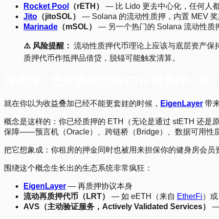
Rocket Pool
（rETH）
— 比 Lido 更去中心化，任何
Jito
（jitoSOL）
— Solana 的流动性质押，内置 MEV 
Marinade
（mSOL）
— 另一个热门的 Solana 流动性
⚠️ 风险提醒：
流动性质押代币理论上应该与底层资产保持大约 
质押代币作抵押品借贷，脱锚可能触发清算。
再质押：把你质押过的 ETH 再质押一次
就在你以为收益叠加已经不能更套娃的时候，
EigenLayer
带来
概念是这样的：你已经质押的 ETH（无论是通过 stETH 还是原生质
保障——预言机（Oracle）、跨链桥（Bridge）、数据可
把它想象成：你租房的押金同时也被用来担保你的健身房会员
围绕这个概念生长出的生态系统非常疯狂：
EigenLayer
— 再质押协议本身
流动再质押代币（LRT）
— 如 eETH（来自
EtherFi
）或
AVS（主动验证服务，Actively Validated Services）
—