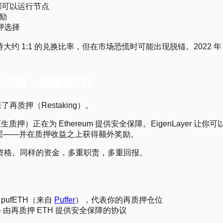
人都可以运行节点
奖励
质押选择
1:1 的兑换比率，但在市场恐慌时可能出现脱锚。2022 年 6
（没错，就是这样）
了再质押（Restaking）。
押）正在为 Ethereum 提供安全保障。EigenLayer 让你可
用性层——并在质押收益之上获得额外奖励。
资格。同样的资金，多重职责，多重回报。
 pufETH（来自
Puffer
），代表你的再质押仓位
 由再质押 ETH 提供安全保障的协议