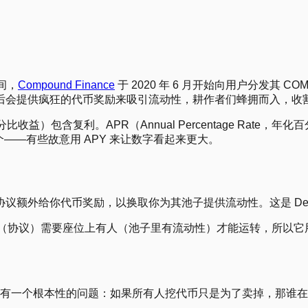
期间，
Compound Finance
于 2020 年 6 月开始向用户分发其
后会提供疯狂的代币奖励来吸引流动性，耕作者们蜂拥而入，收
d，年化百分比收益）包含复利。APR（Annual Percentage Rat
哪个——有些故意用 APY 来让数字看起来更大。
体分支，协议额外给你代币奖励，以换取你为其池子提供流动性。这是 D
餐厅（协议）需要座位上有人（池子里有流动性）才能运转，所以
重复——有一个根本性的问题：如果所有人挖代币只是为了卖掉，那