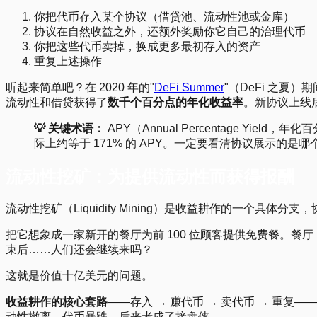
你把代币存入某个协议（借贷池、流动性池或金库）
协议在自然收益之外，还额外奖励你它自己的治理代币
你把这些代币卖掉，换成更多最初存入的资产
重复上述操作
听起来简单吧？在 2020 年的"
DeFi Summer
"（DeFi 之夏）
流动性和借贷获得了
数千个百分点的年化收益率
。新协议上线
💡 关键术语：
APY（Annual Percentage Yiel
际上约等于 171% 的 APY。一定要看清协议展示的是
流动性挖矿：为提供流动性而获得报酬
流动性挖矿（Liquidity Mining）是收益耕作的一个具
把它想象成一家新开的餐厅为前 100 位顾客提供免费餐。
束后……人们还会继续来吗？
这就是价值十亿美元的问题。
收益耕作的核心套路
——存入 → 赚代币 → 卖代币 → 
动性撤离，代币暴跌，后来者成了接盘侠。