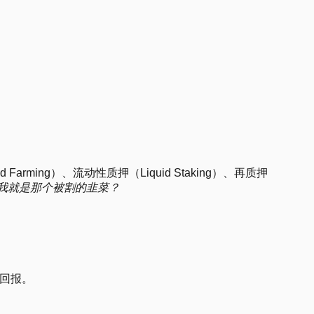
4
.
5
.
9
.
13
.
14
.
17
.
21
.
ing）、流动性质押（Liquid Staking）、再质押
我就是那个被割的韭菜？
"回报。