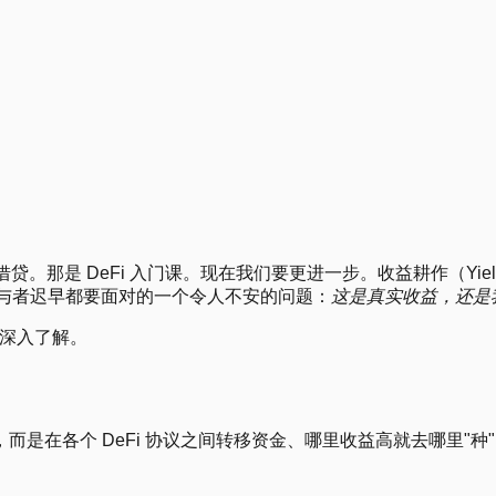
3
.
7
.
8
.
12
.
16
.
20
.
 DeFi 入门课。现在我们要更进一步。收益耕作（Yield Farm
i 参与者迟早都要面对的一个令人不安的问题：
这是真实收益，还是
们深入了解。
是在各个 DeFi 协议之间转移资金、哪里收益高就去哪里"种