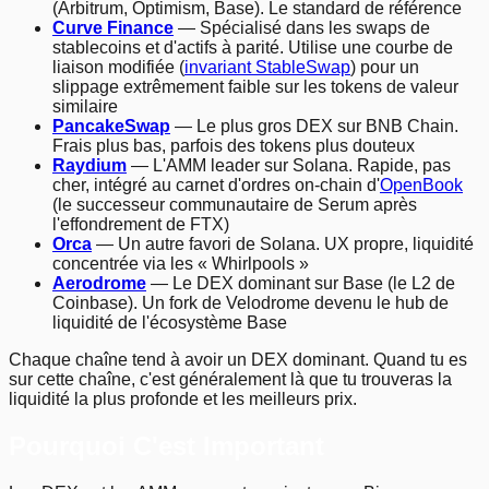
(Arbitrum, Optimism, Base). Le standard de référence
Curve Finance
— Spécialisé dans les swaps de
stablecoins et d'actifs à parité. Utilise une courbe de
liaison modifiée (
invariant StableSwap
) pour un
slippage extrêmement faible sur les tokens de valeur
similaire
PancakeSwap
— Le plus gros DEX sur BNB Chain.
Frais plus bas, parfois des tokens plus douteux
Raydium
— L'AMM leader sur Solana. Rapide, pas
cher, intégré au carnet d'ordres on-chain d'
OpenBook
(le successeur communautaire de Serum après
l'effondrement de FTX)
Orca
— Un autre favori de Solana. UX propre, liquidité
concentrée via les « Whirlpools »
Aerodrome
— Le DEX dominant sur Base (le L2 de
Coinbase). Un fork de Velodrome devenu le hub de
liquidité de l'écosystème Base
Chaque chaîne tend à avoir un DEX dominant. Quand tu es
sur cette chaîne, c'est généralement là que tu trouveras la
liquidité la plus profonde et les meilleurs prix.
Pourquoi C'est Important