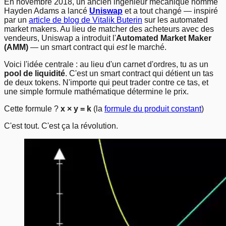
En novembre 2018, un ancien ingénieur mécanique nommé
Hayden Adams a lancé
Uniswap
et a tout changé — inspiré
par un
article de blog de Vitalik Buterin
sur les automated
market makers. Au lieu de matcher des acheteurs avec des
vendeurs, Uniswap a introduit l'
Automated Market Maker
(AMM)
— un smart contract qui
est
le marché.
Voici l'idée centrale : au lieu d'un carnet d'ordres, tu as un
pool de liquidité
. C'est un smart contract qui détient un tas
de deux tokens. N'importe qui peut trader contre ce tas, et
une simple formule mathématique détermine le prix.
Cette formule ?
x × y = k
(la
formule du produit constant
)
C'est tout. C'est ça la révolution.