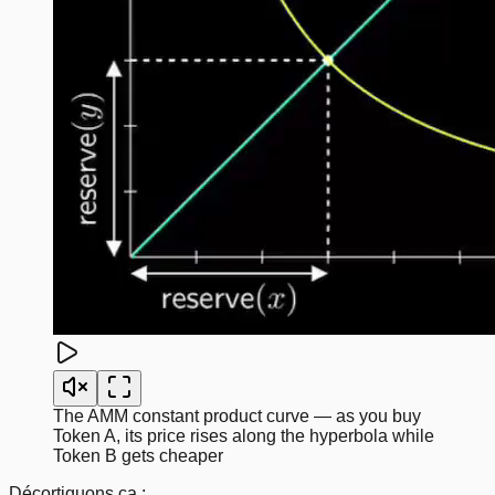
The AMM constant product curve — as you buy
Token A, its price rises along the hyperbola while
Token B gets cheaper
Décortiquons ça :