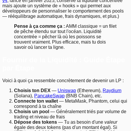
v4
, lancé en janvier 2025, conserve la liquidité concentrée
mais ajoute un système de « hooks » qui permet aux
développeurs de personnaliser le comportement des pools
— rééquilibrage automatique, frais dynamiques, et plus.)
Pense à ça comme ça :
AMM classique = un filet
de pêche étendu sur tout l'océan. Liquidité
concentrée = pêcher là où les poissons se
trouvent vraiment. Plus efficace, mais tu dois
savoir où lancer ta ligne.
Fournir de la Liquidité : Guide Étape
par Étape
Voici à quoi ça ressemble concrètement de devenir un LP :
Choisis ton DEX
—
Uniswap
(Ethereum),
Raydium
(Solana),
PancakeSwap
(BNB Chain), etc.
Connecte ton wallet
— MetaMask, Phantom, celui qui
correspond à ta chaîne
Choisis un pool
— Généralement triés par volume de
trading et niveau de frais
Dépose des tokens
— Tu as besoin d'une
valeur
égale des deux tokens (pas d'un montant égal). Si