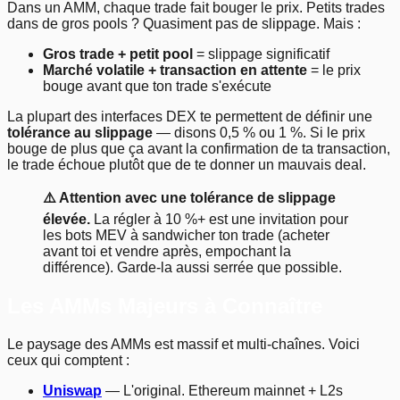
Dans un AMM, chaque trade fait bouger le prix. Petits trades
dans de gros pools ? Quasiment pas de slippage. Mais :
Gros trade + petit pool
= slippage significatif
Marché volatile + transaction en attente
= le prix
bouge avant que ton trade s'exécute
La plupart des interfaces DEX te permettent de définir une
tolérance au slippage
— disons 0,5 % ou 1 %. Si le prix
bouge de plus que ça avant la confirmation de ta transaction,
le trade échoue plutôt que de te donner un mauvais deal.
⚠️ Attention avec une tolérance de slippage
élevée.
La régler à 10 %+ est une invitation pour
les bots MEV à sandwicher ton trade (acheter
avant toi et vendre après, empochant la
différence). Garde-la aussi serrée que possible.
Les AMMs Majeurs à Connaître
Le paysage des AMMs est massif et multi-chaînes. Voici
ceux qui comptent :
Uniswap
— L'original. Ethereum mainnet + L2s