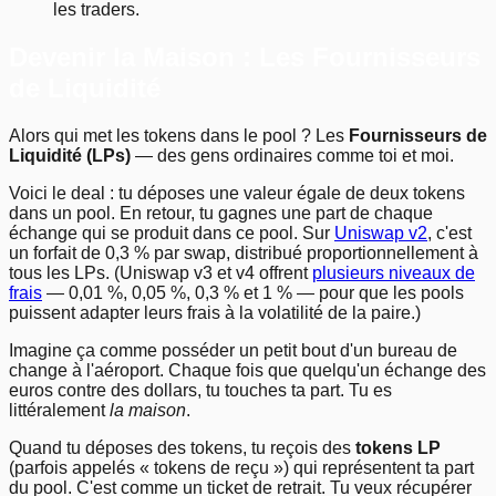
les traders.
Devenir la Maison : Les Fournisseurs
de Liquidité
Alors qui met les tokens dans le pool ? Les
Fournisseurs de
Liquidité (LPs)
— des gens ordinaires comme toi et moi.
Voici le deal : tu déposes une valeur égale de deux tokens
dans un pool. En retour, tu gagnes une part de chaque
échange qui se produit dans ce pool. Sur
Uniswap v2
, c'est
un forfait de 0,3 % par swap, distribué proportionnellement à
tous les LPs. (Uniswap v3 et v4 offrent
plusieurs niveaux de
frais
— 0,01 %, 0,05 %, 0,3 % et 1 % — pour que les pools
puissent adapter leurs frais à la volatilité de la paire.)
Imagine ça comme posséder un petit bout d'un bureau de
change à l'aéroport. Chaque fois que quelqu'un échange des
euros contre des dollars, tu touches ta part. Tu es
littéralement
la maison
.
Quand tu déposes des tokens, tu reçois des
tokens LP
(parfois appelés « tokens de reçu ») qui représentent ta part
du pool. C'est comme un ticket de retrait. Tu veux récupérer