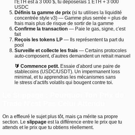
l'ETH est à 3 000 $, tu déposerais 1 ETH + 3 000
USDC
Définis ta gamme de prix
(si tu utilises la liquidité
concentrée style v3) — Gamme plus serrée = plus de
frais mais plus de risque de sortir de la gamme
Confirme la transaction
— Paie le gas, signe, c'est
fait
Reçois les tokens LP
— Ils représentent ta part du
pool
Surveille et collecte les frais
— Certains protocoles
auto-composent, d'autres demandent un retrait manuel
🔰 Commence petit.
Essaie d'abord une paire de
stablecoins (USDC/USDT). Un impermanent loss
minimal, et tu apprendras les mécanismes sans
le stress d'actifs volatils qui bougent contre toi.
Le Slippage : Pourquoi Ton Prix de
Trade N'est Pas Celui Attendu
On a effleuré le sujet plus tôt, mais ça mérite sa propre
section. Le
slippage
est la différence entre le prix que tu
attends et le prix que tu obtiens réellement.