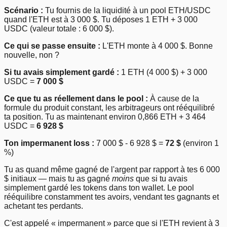
Scénario :
Tu fournis de la liquidité à un pool ETH/USDC
quand l'ETH est à 3 000 $. Tu déposes 1 ETH + 3 000
USDC (valeur totale : 6 000 $).
Ce qui se passe ensuite :
L'ETH monte à 4 000 $. Bonne
nouvelle, non ?
Si tu avais simplement gardé :
1 ETH (4 000 $) + 3 000
USDC =
7 000 $
Ce que tu as réellement dans le pool :
À cause de la
formule du produit constant, les arbitrageurs ont rééquilibré
ta position. Tu as maintenant environ 0,866 ETH + 3 464
USDC =
6 928 $
Ton impermanent loss :
7 000 $ - 6 928 $ =
72 $
(environ 1
%)
Tu as quand même gagné de l'argent par rapport à tes 6 000
$ initiaux — mais tu as gagné
moins
que si tu avais
simplement gardé les tokens dans ton wallet. Le pool
rééquilibre constamment tes avoirs, vendant tes gagnants et
achetant tes perdants.
C'est appelé « impermanent » parce que si l'ETH revient à 3