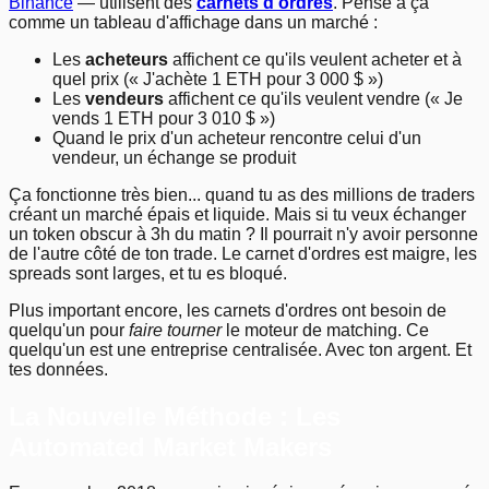
Binance
— utilisent des
carnets d'ordres
. Pense à ça
comme un tableau d'affichage dans un marché :
Les
acheteurs
affichent ce qu'ils veulent acheter et à
quel prix (« J'achète 1 ETH pour 3 000 $ »)
Les
vendeurs
affichent ce qu'ils veulent vendre (« Je
vends 1 ETH pour 3 010 $ »)
Quand le prix d'un acheteur rencontre celui d'un
vendeur, un échange se produit
Ça fonctionne très bien... quand tu as des millions de traders
créant un marché épais et liquide. Mais si tu veux échanger
un token obscur à 3h du matin ? Il pourrait n'y avoir personne
de l'autre côté de ton trade. Le carnet d'ordres est maigre, les
spreads sont larges, et tu es bloqué.
Plus important encore, les carnets d'ordres ont besoin de
quelqu'un pour
faire tourner
le moteur de matching. Ce
quelqu'un est une entreprise centralisée. Avec ton argent. Et
tes données.
La Nouvelle Méthode : Les
Automated Market Makers