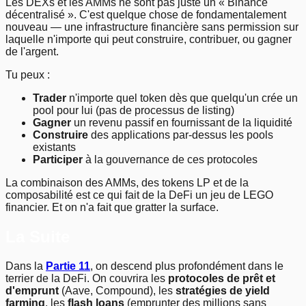
Les DEXs et les AMMs ne sont pas juste un « Binance
décentralisé ». C'est quelque chose de fondamentalement
nouveau — une infrastructure financière sans permission sur
laquelle n'importe qui peut construire, contribuer, ou gagner
de l'argent.
Tu peux :
Trader
n'importe quel token dès que quelqu'un crée un
pool pour lui (pas de processus de listing)
Gagner
un revenu passif en fournissant de la liquidité
Construire
des applications par-dessus les pools
existants
Participer
à la gouvernance de ces protocoles
La combinaison des AMMs, des tokens LP et de la
composabilité est ce qui fait de la DeFi un jeu de LEGO
financier. Et on n'a fait que gratter la surface.
La Suite
Dans la
Partie 11
, on descend plus profondément dans le
terrier de la DeFi. On couvrira les
protocoles de prêt et
d'emprunt
(Aave, Compound), les
stratégies de yield
farming
, les
flash loans
(emprunter des millions sans