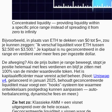
Concentrated liquidity — providing liquidity within
a specific price range instead of spreading it from
zero to infinity
Bijvoorbeeld, in plaats van ETH te dekken van $0 tot $∞, zou
je kunnen zeggen: "Ik verschaf liquiditeit voor ETH tussen
$2.500 en $3.500." Je kapitaal is nu geconcentreerd in die
range en verdient
veel
meer fees per ingezette dollar.
De afweging? Als de prijs buiten je range beweegt, stopt je
positie helemaal met fees verdienen en blijf je zitten met
100% van de minder waardevolle token. Het is
kapitaalefficiënter maar vereist actief beheer. (Noot:
Uniswap
v4
, gelanceerd in januari 2025, behoudt geconcentreerde
liquiditeit maar voegt een "hooks"-systeem toe waarmee
ontwikkelaars poolgedrag kunnen aanpassen — auto-
herbalancering, dynamische fees en meer.)
Zie het zo:
Klassieke AMM = een visnet
uitgespreid over de hele oceaan.
Geconcentreerde liquiditeit = vissen waar de