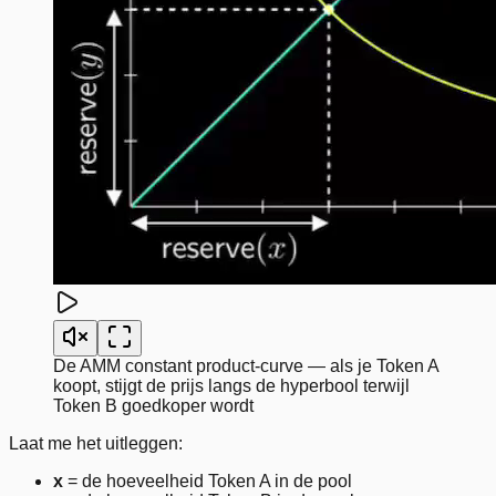
De AMM constant product-curve — als je Token A
koopt, stijgt de prijs langs de hyperbool terwijl
Token B goedkoper wordt
Laat me het uitleggen:
x
= de hoeveelheid Token A in de pool