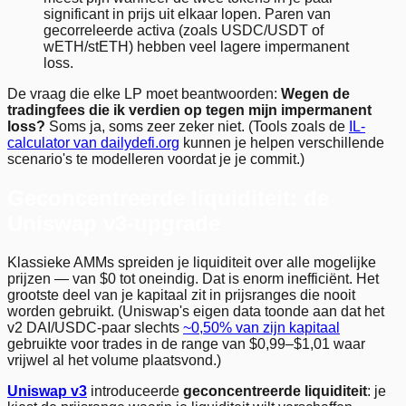
significant in prijs uit elkaar lopen. Paren van
gecorreleerde activa (zoals USDC/USDT of
wETH/stETH) hebben veel lagere impermanent
loss.
De vraag die elke LP moet beantwoorden:
Wegen de
tradingfees die ik verdien op tegen mijn impermanent
loss?
Soms ja, soms zeer zeker niet. (Tools zoals de
IL-
calculator van dailydefi.org
kunnen je helpen verschillende
scenario's te modelleren voordat je je commit.)
Geconcentreerde liquiditeit: de
Uniswap v3-upgrade
Klassieke AMMs spreiden je liquiditeit over alle mogelijke
prijzen — van $0 tot oneindig. Dat is enorm inefficiënt. Het
grootste deel van je kapitaal zit in prijsranges die nooit
worden gebruikt. (Uniswap's eigen data toonde aan dat het
v2 DAI/USDC-paar slechts
~0,50% van zijn kapitaal
gebruikte voor trades in de range van $0,99–$1,01 waar
vrijwel al het volume plaatsvond.)
Uniswap v3
introduceerde
geconcentreerde liquiditeit
: je