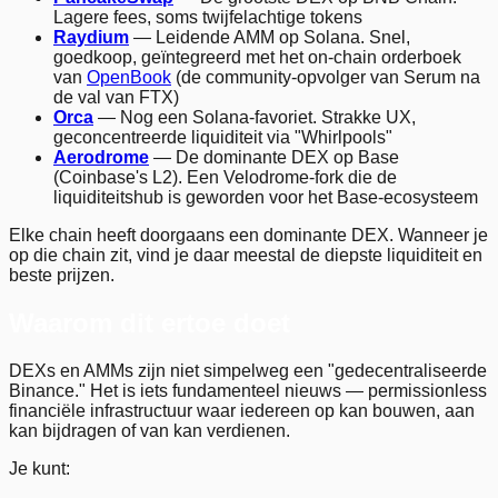
Lagere fees, soms twijfelachtige tokens
Raydium
— Leidende AMM op Solana. Snel,
goedkoop, geïntegreerd met het on-chain orderboek
van
OpenBook
(de community-opvolger van Serum na
de val van FTX)
Orca
— Nog een Solana-favoriet. Strakke UX,
geconcentreerde liquiditeit via "Whirlpools"
Aerodrome
— De dominante DEX op Base
(Coinbase's L2). Een Velodrome-fork die de
liquiditeitshub is geworden voor het Base-ecosysteem
Elke chain heeft doorgaans een dominante DEX. Wanneer je
op die chain zit, vind je daar meestal de diepste liquiditeit en
beste prijzen.
Waarom dit ertoe doet
DEXs en AMMs zijn niet simpelweg een "gedecentraliseerde
Binance." Het is iets fundamenteel nieuws — permissionless
financiële infrastructuur waar iedereen op kan bouwen, aan
kan bijdragen of van kan verdienen.
Je kunt: