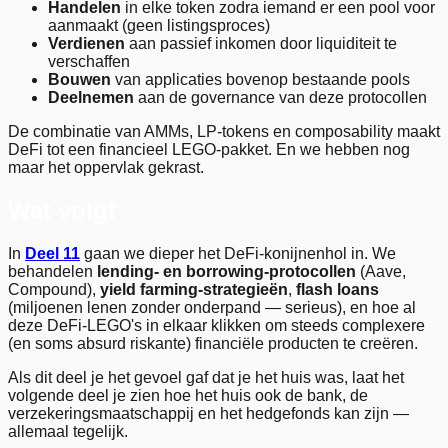
Handelen
in elke token zodra iemand er een pool voor
aanmaakt (geen listingsproces)
Verdienen
aan passief inkomen door liquiditeit te
verschaffen
Bouwen
van applicaties bovenop bestaande pools
Deelnemen
aan de governance van deze protocollen
De combinatie van AMMs, LP-tokens en composability maakt
DeFi tot een financieel LEGO-pakket. En we hebben nog
maar het oppervlak gekrast.
Wat volgt
In
Deel 11
gaan we dieper het DeFi-konijnenhol in. We
behandelen
lending- en borrowing-protocollen
(Aave,
Compound),
yield farming-strategieën
,
flash loans
(miljoenen lenen zonder onderpand — serieus), en hoe al
deze DeFi-LEGO's in elkaar klikken om steeds complexere
(en soms absurd riskante) financiële producten te creëren.
Als dit deel je het gevoel gaf dat je het huis was, laat het
volgende deel je zien hoe het huis ook de bank, de
verzekeringsmaatschappij en het hedgefonds kan zijn —
allemaal tegelijk.