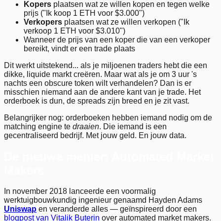
Kopers
plaatsen wat ze willen kopen en tegen welke
prijs ("Ik koop 1 ETH voor $3.000")
Verkopers
plaatsen wat ze willen verkopen ("Ik
verkoop 1 ETH voor $3.010")
Wanneer de prijs van een koper die van een verkoper
bereikt, vindt er een trade plaats
Dit werkt uitstekend... als je miljoenen traders hebt die een
dikke, liquide markt creëren. Maar wat als je om 3 uur 's
nachts een obscure token wilt verhandelen? Dan is er
misschien niemand aan de andere kant van je trade. Het
orderboek is dun, de spreads zijn breed en je zit vast.
Belangrijker nog: orderboeken hebben iemand nodig om de
matching engine te
draaien
. Die iemand is een
gecentraliseerd bedrijf. Met jouw geld. En jouw data.
De nieuwe manier: Automated Market
Makers
In november 2018 lanceerde een voormalig
werktuigbouwkundig ingenieur genaamd Hayden Adams
Uniswap
en veranderde alles — geïnspireerd door een
blogpost van Vitalik Buterin
over automated market makers.