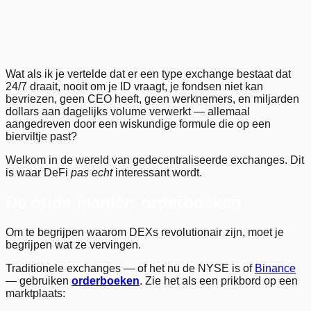
21
.
Previous
Next
Wat als ik je vertelde dat er een type exchange bestaat dat
24/7 draait, nooit om je ID vraagt, je fondsen niet kan
bevriezen, geen CEO heeft, geen werknemers, en miljarden
dollars aan dagelijks volume verwerkt — allemaal
aangedreven door een wiskundige formule die op een
bierviltje past?
Welkom in de wereld van gedecentraliseerde exchanges. Dit
is waar DeFi
pas echt
interessant wordt.
De oude manier: orderboeken
Om te begrijpen waarom DEXs revolutionair zijn, moet je
begrijpen wat ze vervingen.
Traditionele exchanges — of het nu de NYSE is of
Binance
— gebruiken
orderboeken
. Zie het als een prikbord op een
marktplaats: