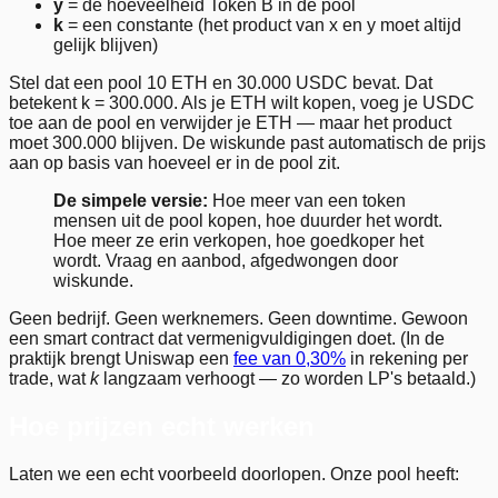
y
= de hoeveelheid Token B in de pool
k
= een constante (het product van x en y moet altijd
gelijk blijven)
Stel dat een pool 10 ETH en 30.000 USDC bevat. Dat
betekent k = 300.000. Als je ETH wilt kopen, voeg je USDC
toe aan de pool en verwijder je ETH — maar het product
moet 300.000 blijven. De wiskunde past automatisch de prijs
aan op basis van hoeveel er in de pool zit.
De simpele versie:
Hoe meer van een token
mensen uit de pool kopen, hoe duurder het wordt.
Hoe meer ze erin verkopen, hoe goedkoper het
wordt. Vraag en aanbod, afgedwongen door
wiskunde.
Geen bedrijf. Geen werknemers. Geen downtime. Gewoon
een smart contract dat vermenigvuldigingen doet. (In de
praktijk brengt Uniswap een
fee van 0,30%
in rekening per
trade, wat
k
langzaam verhoogt — zo worden LP's betaald.)
Hoe prijzen echt werken
Laten we een echt voorbeeld doorlopen. Onze pool heeft: