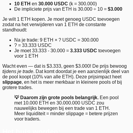
10 ETH
en
30.000 USDC
(k = 300.000)
De impliciete prijs van ETH is 30.000 ÷ 10 =
$3.000
Je wilt 1 ETH kopen. Je moet genoeg USDC toevoegen
zodat na het verwijderen van 1 ETH de constante
standhoudt:
Na je trade: 9 ETH × ? USDC = 300.000
? = 33.333 USDC
Je moet 33.333 - 30.000 =
3.333 USDC
toevoegen
voor 1 ETH
Wacht even — dat is $3.333, geen $3.000! De prijs bewoog
tijdens je trade
. Dat komt doordat je een aanzienlijk deel van
de pool koopt (10% van alle ETH). Deze prijsimpact heet
slippage
, en het is meer merkbaar in kleinere pools of bij
grotere trades.
💡 Daarom zijn grote pools belangrijk.
Een pool
met 10.000 ETH en 30.000.000 USDC zou
nauwelijks bewegen bij een trade van 1 ETH.
Meer liquiditeit = minder slippage = betere prijzen
voor traders.
Het huis worden: