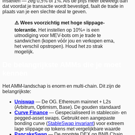
instellen — zeg 0,5% of 1%. Als de prijs meer beweegt dan
dat voordat je transactie wordt bevestigd, faalt de trade in
plaats van je een slechte deal te geven.
⚠️ Wees voorzichtig met hoge slippage-
tolerantie.
Het instellen op 10%+ is een
uitnodiging voor MEV-bots om je trade te
sandwichen (kopen vóór jou en verkopen erna,
het verschil opstropen). Houd het zo strak
mogelijk.
De belangrijkste AMMs die je moet
kennen
Het AMM-landschap is enorm en multi-chain. Dit zijn de
belangrijkste:
Uniswap
— De OG. Ethereum mainnet + L2s
(Arbitrum, Optimism, Base). De gouden standaard
Curve Finance
— Gespecialiseerd in stablecoin- en
pegged-asset swaps. Gebruikt een aangepaste
bonding curve (
StableSwap invariant
) voor extreem
lage slippage op tokens met vergelijkbare waarde
PancakeSwap
— De grootste DEX op BNB Chain.