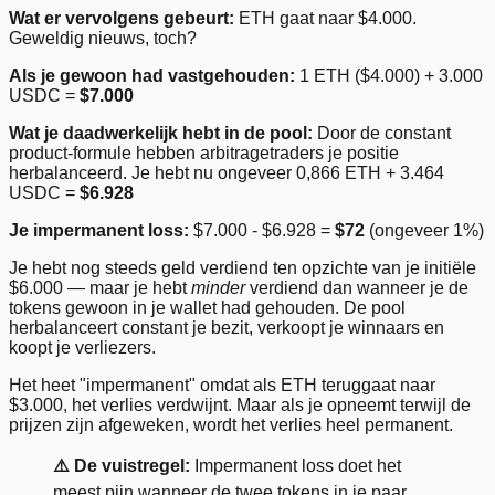
Wat er vervolgens gebeurt:
ETH gaat naar $4.000.
Geweldig nieuws, toch?
Als je gewoon had vastgehouden:
1 ETH ($4.000) + 3.000
USDC =
$7.000
Wat je daadwerkelijk hebt in de pool:
Door de constant
product-formule hebben arbitragetraders je positie
herbalanceerd. Je hebt nu ongeveer 0,866 ETH + 3.464
USDC =
$6.928
Je impermanent loss:
$7.000 - $6.928 =
$72
(ongeveer 1%)
Je hebt nog steeds geld verdiend ten opzichte van je initiële
$6.000 — maar je hebt
minder
verdiend dan wanneer je de
tokens gewoon in je wallet had gehouden. De pool
herbalanceert constant je bezit, verkoopt je winnaars en
koopt je verliezers.
Het heet "impermanent" omdat als ETH teruggaat naar
$3.000, het verlies verdwijnt. Maar als je opneemt terwijl de
prijzen zijn afgeweken, wordt het verlies heel permanent.
⚠️ De vuistregel:
Impermanent loss doet het
meest pijn wanneer de twee tokens in je paar