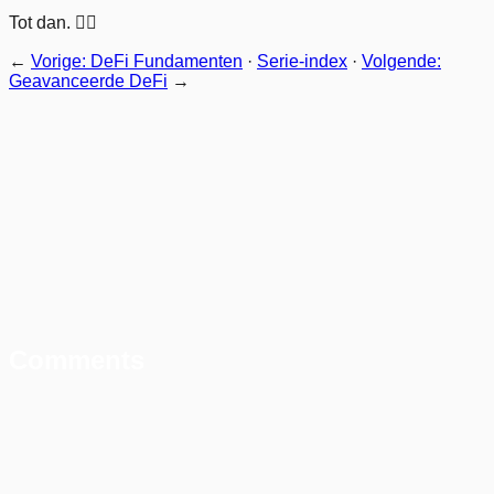
Tot dan. 🏊‍♂️
←
Vorige: DeFi Fundamenten
·
Serie-index
·
Volgende:
Geavanceerde DeFi
→
Comments
De oude manier: orderboeken
De nieuwe manier: Automated Market Makers