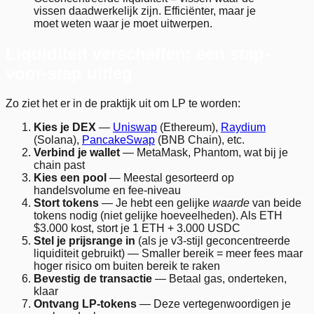
vissen daadwerkelijk zijn. Efficiënter, maar je
moet weten waar je moet uitwerpen.
Liquiditeit verschaffen: een stap-
voor-stap uitleg
Zo ziet het er in de praktijk uit om LP te worden:
Kies je DEX
—
Uniswap
(Ethereum),
Raydium
(Solana),
PancakeSwap
(BNB Chain), etc.
Verbind je wallet
— MetaMask, Phantom, wat bij je
chain past
Kies een pool
— Meestal gesorteerd op
handelsvolume en fee-niveau
Stort tokens
— Je hebt een gelijke
waarde
van beide
tokens nodig (niet gelijke hoeveelheden). Als ETH
$3.000 kost, stort je 1 ETH + 3.000 USDC
Stel je prijsrange in
(als je v3-stijl geconcentreerde
liquiditeit gebruikt) — Smaller bereik = meer fees maar
hoger risico om buiten bereik te raken
Bevestig de transactie
— Betaal gas, onderteken,
klaar
Ontvang LP-tokens
— Deze vertegenwoordigen je