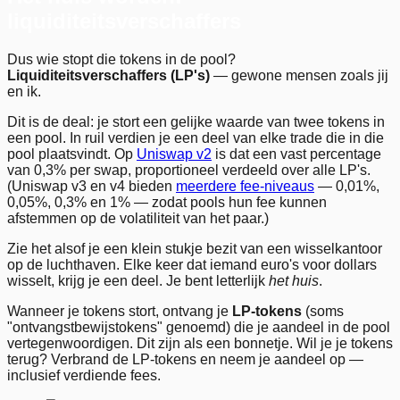
liquiditeitsverschaffers
Dus wie stopt die tokens in de pool?
Liquiditeitsverschaffers (LP's)
— gewone mensen zoals jij
en ik.
Dit is de deal: je stort een gelijke waarde van twee tokens in
een pool. In ruil verdien je een deel van elke trade die in die
pool plaatsvindt. Op
Uniswap v2
is dat een vast percentage
van 0,3% per swap, proportioneel verdeeld over alle LP's.
(Uniswap v3 en v4 bieden
meerdere fee-niveaus
— 0,01%,
0,05%, 0,3% en 1% — zodat pools hun fee kunnen
afstemmen op de volatiliteit van het paar.)
Zie het alsof je een klein stukje bezit van een wisselkantoor
op de luchthaven. Elke keer dat iemand euro's voor dollars
wisselt, krijg je een deel. Je bent letterlijk
het huis
.
Wanneer je tokens stort, ontvang je
LP-tokens
(soms
"ontvangstbewijstokens" genoemd) die je aandeel in de pool
vertegenwoordigen. Dit zijn als een bonnetje. Wil je je tokens
terug? Verbrand de LP-tokens en neem je aandeel op —
inclusief verdiende fees.