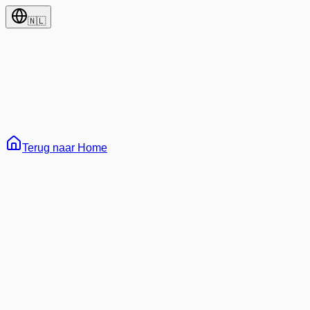
🇳🇱
Terug naar Home
65
Alles
Ontwikkeling
AI & Machine Learning
Web3 & Blockchain
Architectuur
Carrière
Tutorials
Leven