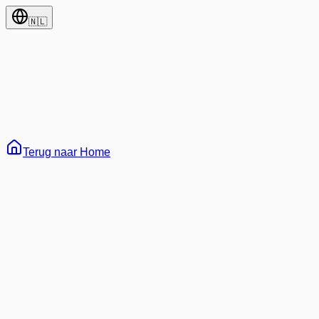
🇳🇱
Terug naar Home
65
Alles
Ontwikkeling
AI & Machine Learning
Web3 & Blockchain
Arc