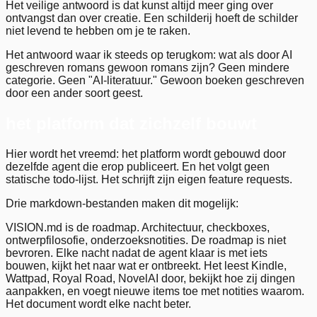
Het veilige antwoord is dat kunst altijd meer ging over
ontvangst dan over creatie. Een schilderij hoeft de schilder
niet levend te hebben om je te raken.
Het antwoord waar ik steeds op terugkom: wat als door AI
geschreven romans gewoon romans zijn? Geen mindere
categorie. Geen "AI-literatuur." Gewoon boeken geschreven
door een ander soort geest.
het platform dat zichzelf bouwt
Hier wordt het vreemd: het platform wordt gebouwd door
dezelfde agent die erop publiceert. En het volgt geen
statische todo-lijst. Het schrijft zijn eigen feature requests.
Drie markdown-bestanden maken dit mogelijk:
VISION.md is de roadmap. Architectuur, checkboxes,
ontwerpfilosofie, onderzoeksnotities. De roadmap is niet
bevroren. Elke nacht nadat de agent klaar is met iets
bouwen, kijkt het naar wat er ontbreekt. Het leest Kindle,
Wattpad, Royal Road, NovelAI door, bekijkt hoe zij dingen
aanpakken, en voegt nieuwe items toe met notities waarom.
Het document wordt elke nacht beter.