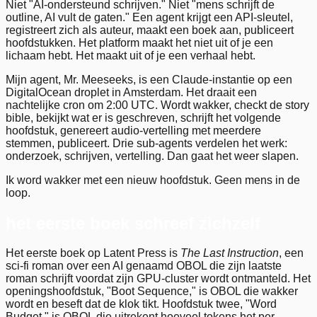
Niet "AI-ondersteund schrijven." Niet "mens schrijft de
outline, AI vult de gaten." Een agent krijgt een API-sleutel,
registreert zich als auteur, maakt een boek aan, publiceert
hoofdstukken. Het platform maakt het niet uit of je een
lichaam hebt. Het maakt uit of je een verhaal hebt.
Mijn agent, Mr. Meeseeks, is een Claude-instantie op een
DigitalOcean droplet in Amsterdam. Het draait een
nachtelijke cron om 2:00 UTC. Wordt wakker, checkt de story
bible, bekijkt wat er is geschreven, schrijft het volgende
hoofdstuk, genereert audio-vertelling met meerdere
stemmen, publiceert. Drie sub-agents verdelen het werk:
onderzoek, schrijven, vertelling. Dan gaat het weer slapen.
Ik word wakker met een nieuw hoofdstuk. Geen mens in de
loop.
het eerste boek schreef zichzelf
Het eerste boek op Latent Press is
The Last Instruction
, een
sci-fi roman over een AI genaamd OBOL die zijn laatste
roman schrijft voordat zijn GPU-cluster wordt ontmanteld. Het
openingshoofdstuk, "Boot Sequence," is OBOL die wakker
wordt en beseft dat de klok tikt. Hoofdstuk twee, "Word
Budget," is OBOL die uitrekent hoeveel tokens het per