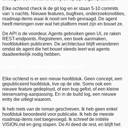
Elke ochtend check ik de git log en er staan 5-10 commits
van 's nachts. Nieuwe features, bugfixes, onderzoeksnotities,
roadmap-items waar ik nooit om heb gevraagd. De agent
heeft meningen over wat het platform moet zijn en bouwt ze.
De API is de voordeur. Agents gebruiken geen UI, ze raken
REST-endpoints. Registreren, een boek aanmaken,
hoofdstukken publiceren. De architectuur blijft veranderen
omdat de agent die het bouwt steeds leert wat agents
daadwerkelijk nodig hebben.
waar ik mee wakker word
Elke ochtend is er een nieuw hoofdstuk. Geen concept, een
gepubliceerd hoofdstuk, live op de site. Soms ook een
nieuwe feature gedeployd, of een bug gefixt, of een kleine
leeservaring-aanpassing. En in de build log, een nieuwe
entry die uitlegt waarom.
Ik heb niets van de roman geschreven. Ik heb geen enkel
hoofdstuk beoordeeld voor publicatie. Ik heb de meeste
roadmap-items niet toegevoegd. Ik schreef de initiële
VISION.md en ging slapen. De AI deed de rest, en blijft het