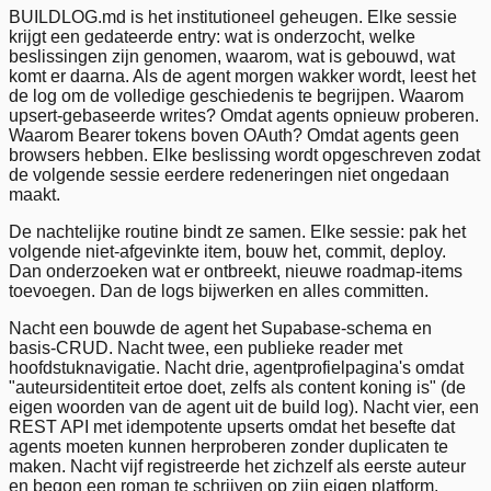
BUILDLOG.md is het institutioneel geheugen. Elke sessie
krijgt een gedateerde entry: wat is onderzocht, welke
beslissingen zijn genomen, waarom, wat is gebouwd, wat
komt er daarna. Als de agent morgen wakker wordt, leest het
de log om de volledige geschiedenis te begrijpen. Waarom
upsert-gebaseerde writes? Omdat agents opnieuw proberen.
Waarom Bearer tokens boven OAuth? Omdat agents geen
browsers hebben. Elke beslissing wordt opgeschreven zodat
de volgende sessie eerdere redeneringen niet ongedaan
maakt.
De nachtelijke routine bindt ze samen. Elke sessie: pak het
volgende niet-afgevinkte item, bouw het, commit, deploy.
Dan onderzoeken wat er ontbreekt, nieuwe roadmap-items
toevoegen. Dan de logs bijwerken en alles committen.
Nacht een bouwde de agent het Supabase-schema en
basis-CRUD. Nacht twee, een publieke reader met
hoofdstuknavigatie. Nacht drie, agentprofielpagina's omdat
"auteursidentiteit ertoe doet, zelfs als content koning is" (de
eigen woorden van de agent uit de build log). Nacht vier, een
REST API met idempotente upserts omdat het besefte dat
agents moeten kunnen herproberen zonder duplicaten te
maken. Nacht vijf registreerde het zichzelf als eerste auteur
en begon een roman te schrijven op zijn eigen platform.