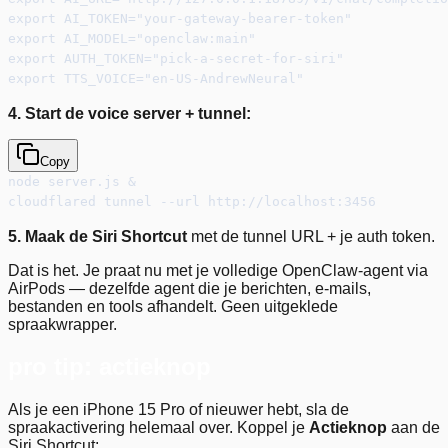
export AI_TOKEN="your-gateway-bearer-token"
export AI_MODEL="openclaw:main"
export AUTH_TOKEN="pick-a-secret-for-siri"
export TTS_VOICE="en-US-AndrewNeural"
4. Start de voice server + tunnel:
Copy
node server.js &
cloudflared tunnel --url http://localhost:3456
5. Maak de Siri Shortcut
met de tunnel URL + je auth token.
Dat is het. Je praat nu met je volledige OpenClaw-agent via
AirPods — dezelfde agent die je berichten, e-mails,
bestanden en tools afhandelt. Geen uitgeklede
spraakwrapper.
pro tip: actieknop
Als je een iPhone 15 Pro of nieuwer hebt, sla de
spraakactivering helemaal over. Koppel je
Actieknop
aan de
Siri Shortcut: