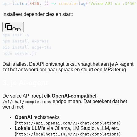
app
.
listen
(
3456
,
(
)
=>
console
.
log
(
'Voice API on :3456'
Installeer dependencies en start:
Copy
npm init -y
npm install express
pip install edge-tts
node server.js
Dat is alles. De API ontvangt tekst, vraagt het aan je AI-agent,
zet het antwoord om naar spraak en stuurt een MP3 terug.
3. je AI-agent
De voice API roept elk
OpenAI-compatibel
endpoint aan. Dat betekent dat het
/v1/chat/completions
werkt met:
OpenAI
rechtstreeks
(
)
https://api.openai.com/v1/chat/completions
Lokale LLM's
via Ollama, LM Studio, vLLM, etc.
(
)
http://localhost:11434/v1/chat/completions