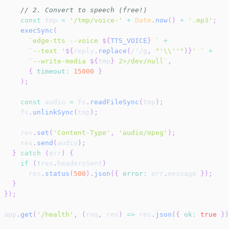
// 2. Convert to speech (free!)
const
 tmp 
=
'/tmp/voice-'
+
Date
.
now
(
)
+
'.mp3'
;
execSync
(
`
edge-tts --voice 
${
TTS_VOICE
}
`
+
`
--text '
${
reply
.
replace
(
/
'
/
g
,
"'\\''"
)
}
' 
`
+
`
--write-media 
${
tmp
}
 2>/dev/null
`
,
{
timeout
:
15000
}
)
;
const
 audio 
=
 fs
.
readFileSync
(
tmp
)
;
    fs
.
unlinkSync
(
tmp
)
;
    res
.
set
(
'Content-Type'
,
'audio/mpeg'
)
;
    res
.
send
(
audio
)
;
}
catch
(
err
)
{
if
(
!
res
.
headersSent
)
      res
.
status
(
500
)
.
json
(
{
error
:
 err
.
message
}
)
;
}
}
)
;
app
.
get
(
'/health'
,
(
req
,
 res
)
=>
 res
.
json
(
{
ok
:
true
}
)