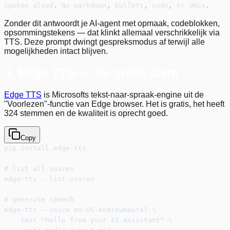
Spoken aloud
.
 No markdown
,
 bullets
,
 code
,
 or URLs
.
Zonder dit antwoordt je AI-agent met opmaak, codeblokken,
opsommingstekens — dat klinkt allemaal verschrikkelijk via
TTS. Deze prompt dwingt gespreksmodus af terwijl alle
mogelijkheden intact blijven.
4. Edge TTS — de gratis stem
Edge TTS
is Microsofts tekst-naar-spraak-engine uit de
"Voorlezen"-functie van Edge browser. Het is gratis, het heeft
324 stemmen en de kwaliteit is oprecht goed.
Copy
pip install edge-tts
# list all voices
edge-tts --list-voices
# generate speech
edge-tts --voice en-US-AndrewNeural \
  --text "Hello from your AI assistant" \