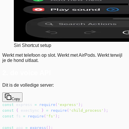
Siri Shortcut setup
Werkt met telefoon op slot. Werkt met AirPods. Werkt terwijl
je de hond uitlaat.
2. de voice API
Dit is de volledige server:
Copy
const
 express 
=
require
(
'express'
)
;
const
{
 execSync 
}
=
require
(
'child_process'
)
;
const
 fs 
=
require
(
'fs'
)
;
const
 app 
=
express
(
)
;