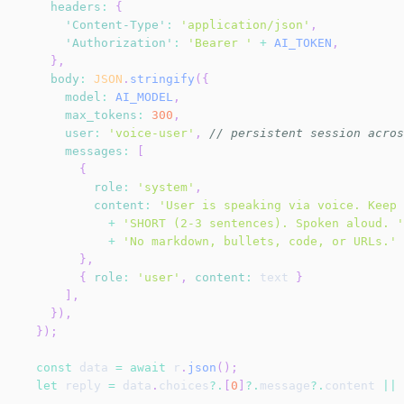
headers
:
{
'Content-Type'
:
'application/json'
,
'Authorization'
:
'Bearer '
+
AI_TOKEN
,
}
,
body
:
JSON
.
stringify
(
{
model
:
AI_MODEL
,
max_tokens
:
300
,
user
:
'voice-user'
,
// persistent session acros
messages
:
[
{
role
:
'system'
,
content
:
'User is speaking via voice. Keep 
+
'SHORT (2-3 sentences). Spoken aloud. '
+
'No markdown, bullets, code, or URLs.'
}
,
{
role
:
'user'
,
content
:
 text 
}
]
,
}
)
,
}
)
;
const
 data 
=
await
 r
.
json
(
)
;
let
 reply 
=
 data
.
choices
?.
[
0
]
?.
message
?.
content 
||