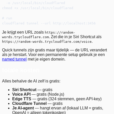
  -o /usr/local/bin/cloudflared
chmod +x /usr/local/bin/cloudflared
# run
cloudflared tunnel --url http://localhost:3456
Je krijgt een URL zoals
https://random-
. Zet die in je Siri Shortcut als
words.trycloudflare.com
.
https://random-words.trycloudflare.com/voice
Quick tunnels zijn gratis maar tijdelijk — de URL verandert
als je herstart. Voor een permanente setup gebruik je een
named tunnel
met je eigen domein.
totale kosten
Alles behalve de AI zelf is gratis:
Siri Shortcut
— gratis
Voice API
— gratis (Node.js)
Edge TTS
— gratis (324 stemmen, geen API-key)
Cloudflare Tunnel
— gratis
Je AI-agent
— hangt ervan af (lokaal LLM = gratis,
OpenAI = alleen tokenkosten)