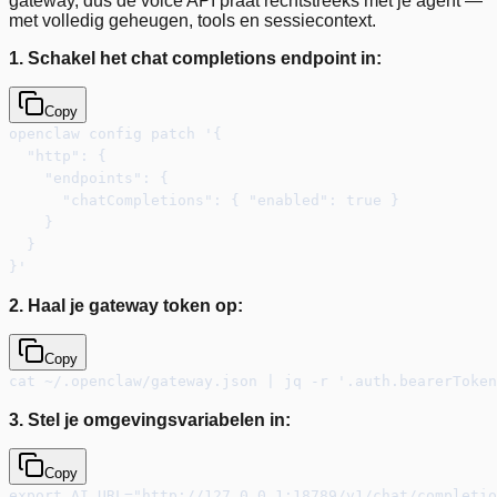
gateway, dus de voice API praat rechtstreeks met je agent —
met volledig geheugen, tools en sessiecontext.
1. Schakel het chat completions endpoint in:
Copy
openclaw config patch '{
  "http": {
    "endpoints": {
      "chatCompletions": { "enabled": true }
    }
  }
}'
2. Haal je gateway token op:
Copy
cat ~/.openclaw/gateway.json | jq -r '.auth.bearerToken
3. Stel je omgevingsvariabelen in:
Copy
export AI_URL="http://127.0.0.1:18789/v1/chat/completio