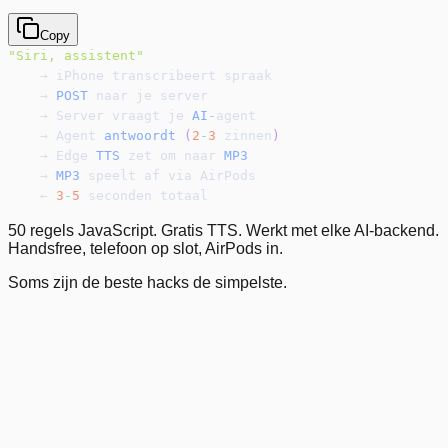
Copy
"Siri, assistent"
    → iPhone transcribeert spraak
    → 
POST
 naar je server
    → Server vraagt je 
AI
-
agent
    → Agent 
antwoordt
(
2
-
3
 zinnen
)
    → Edge 
TTS
 zet om naar 
MP3
    → 
MP3
 speelt af via AirPods
    ← 
3
-
5
 seconden totaal
50 regels JavaScript. Gratis TTS. Werkt met elke AI-backend.
Handsfree, telefoon op slot, AirPods in.
Soms zijn de beste hacks de simpelste.