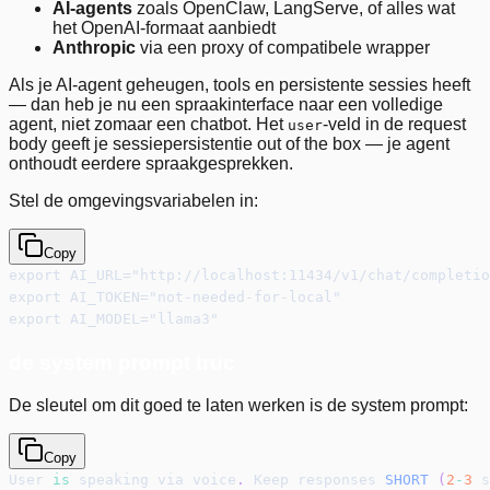
AI-agents
zoals OpenClaw, LangServe, of alles wat
het OpenAI-formaat aanbiedt
Anthropic
via een proxy of compatibele wrapper
Als je AI-agent geheugen, tools en persistente sessies heeft
— dan heb je nu een spraakinterface naar een volledige
agent, niet zomaar een chatbot. Het
-veld in de request
user
body geeft je sessiepersistentie out of the box — je agent
onthoudt eerdere spraakgesprekken.
Stel de omgevingsvariabelen in:
Copy
export AI_URL="http://localhost:11434/v1/chat/completio
export AI_TOKEN="not-needed-for-local"
export AI_MODEL="llama3"
de system prompt truc
De sleutel om dit goed te laten werken is de system prompt:
Copy
User 
is
 speaking via voice
.
 Keep responses 
SHORT
(
2
-
3
 s