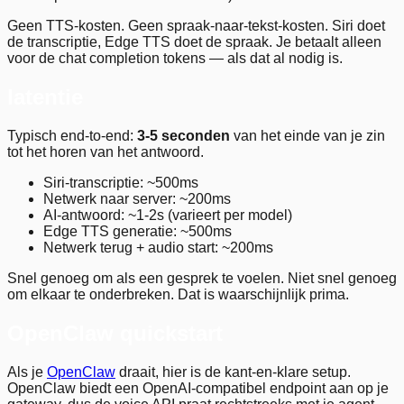
Geen TTS-kosten. Geen spraak-naar-tekst-kosten. Siri doet
de transcriptie, Edge TTS doet de spraak. Je betaalt alleen
voor de chat completion tokens — als dat al nodig is.
latentie
Typisch end-to-end:
3-5 seconden
van het einde van je zin
tot het horen van het antwoord.
Siri-transcriptie: ~500ms
Netwerk naar server: ~200ms
AI-antwoord: ~1-2s (varieert per model)
Edge TTS generatie: ~500ms
Netwerk terug + audio start: ~200ms
Snel genoeg om als een gesprek te voelen. Niet snel genoeg
om elkaar te onderbreken. Dat is waarschijnlijk prima.
OpenClaw quickstart
Als je
OpenClaw
draait, hier is de kant-en-klare setup.
OpenClaw biedt een OpenAI-compatibel endpoint aan op je