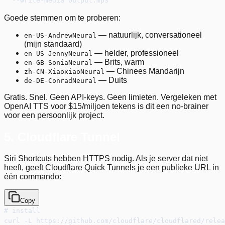
  --write-media output.mp3
Goede stemmen om te proberen:
— natuurlijk, conversationeel
en-US-AndrewNeural
(mijn standaard)
— helder, professioneel
en-US-JennyNeural
— Brits, warm
en-GB-SoniaNeural
— Chinees Mandarijn
zh-CN-XiaoxiaoNeural
— Duits
de-DE-ConradNeural
Gratis. Snel. Geen API-keys. Geen limieten. Vergeleken met
OpenAI TTS voor $15/miljoen tekens is dit een no-brainer
voor een persoonlijk project.
5. Cloudflare Tunnel
Siri Shortcuts hebben HTTPS nodig. Als je server dat niet
heeft, geeft Cloudflare Quick Tunnels je een publieke URL in
één commando:
Copy
# install
curl -L https://github.com/cloudflare/cloudflared/relea