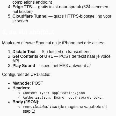
completions endpoint
Edge TTS
— gratis tekst-naar-spraak (324 stemmen,
nul kosten)
Cloudflare Tunnel
— gratis HTTPS-blootstelling voor
je server
1. de siri shortcut
Maak een nieuwe Shortcut op je iPhone met drie acties:
Dictate Text
— Siri luistert en transcribeert
Get Contents of URL
— POST de tekst naar je voice
API
Play Sound
— speel het MP3-antwoord af
Configureer de URL-actie:
Methode:
POST
Headers:
Content-Type: application/json
Authorization: Bearer your-secret-token
Body (JSON):
:
Dictated Text
(de magische variabele uit
text
stap 1)