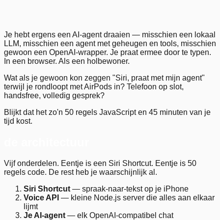
Je hebt ergens een AI-agent draaien — misschien een lokaal
LLM, misschien een agent met geheugen en tools, misschien
gewoon een OpenAI-wrapper. Je praat ermee door te typen.
In een browser. Als een holbewoner.
Wat als je gewoon kon zeggen "Siri, praat met mijn agent"
terwijl je rondloopt met AirPods in? Telefoon op slot,
handsfree, volledig gesprek?
Blijkt dat het zo'n 50 regels JavaScript en 45 minuten van je
tijd kost.
de architectuur
Vijf onderdelen. Eentje is een Siri Shortcut. Eentje is 50
regels code. De rest heb je waarschijnlijk al.
Siri Shortcut
— spraak-naar-tekst op je iPhone
Voice API
— kleine Node.js server die alles aan elkaar
lijmt
Je AI-agent
— elk OpenAI-compatibel chat