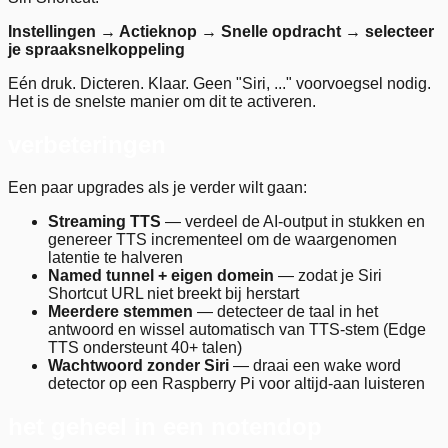
Instellingen → Actieknop → Snelle opdracht → selecteer
je spraaksnelkoppeling
Eén druk. Dicteren. Klaar. Geen "Siri, ..." voorvoegsel nodig.
Het is de snelste manier om dit te activeren.
verbeteringen
Een paar upgrades als je verder wilt gaan:
Streaming TTS
— verdeel de AI-output in stukken en
genereer TTS incrementeel om de waargenomen
latentie te halveren
Named tunnel + eigen domein
— zodat je Siri
Shortcut URL niet breekt bij herstart
Meerdere stemmen
— detecteer de taal in het
antwoord en wissel automatisch van TTS-stem (Edge
TTS ondersteunt 40+ talen)
Wachtwoord zonder Siri
— draai een wake word
detector op een Raspberry Pi voor altijd-aan luisteren
het geheel in een notendop