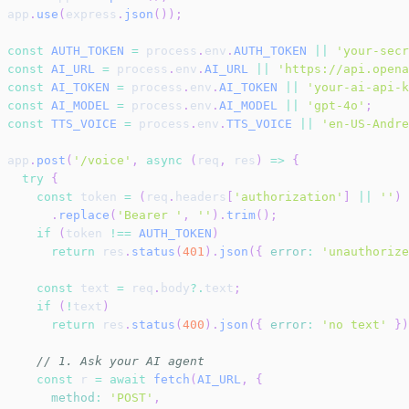
app
.
use
(
express
.
json
(
)
)
;
const
AUTH_TOKEN
=
 process
.
env
.
AUTH_TOKEN
||
'your-secr
const
AI_URL
=
 process
.
env
.
AI_URL
||
'https://api.opena
const
AI_TOKEN
=
 process
.
env
.
AI_TOKEN
||
'your-ai-api-k
const
AI_MODEL
=
 process
.
env
.
AI_MODEL
||
'gpt-4o'
;
const
TTS_VOICE
=
 process
.
env
.
TTS_VOICE
||
'en-US-Andre
app
.
post
(
'/voice'
,
async
(
req
,
 res
)
=>
{
try
{
const
 token 
=
(
req
.
headers
[
'authorization'
]
||
''
)
.
replace
(
'Bearer '
,
''
)
.
trim
(
)
;
if
(
token 
!==
AUTH_TOKEN
)
return
 res
.
status
(
401
)
.
json
(
{
error
:
'unauthorize
const
 text 
=
 req
.
body
?.
text
;
if
(
!
text
)
return
 res
.
status
(
400
)
.
json
(
{
error
:
'no text'
}
)
// 1. Ask your AI agent
const
 r 
=
await
fetch
(
AI_URL
,
{
method
:
'POST'
,