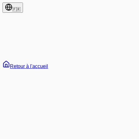
🇫🇷
Retour à l'accueil
65
Tout
Développement
IA & Machine Learning
Web3 & Blockchain
A