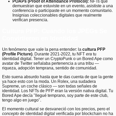
POAPs (Proof of Attendance Protocol):
NFTs que
demuestran que estuviste en un evento, asististe a una
conferencia o participaste en un momento comunitario.
Insignias coleccionables digitales que realmente
verifican presencia.
Cultura PFP: Cuando los JPEGs Se
Convirtieron en Identidad
Un fenómeno que vale la pena entender: la
cultura PFP
(Profile Picture)
. Durante 2021-2022, tu NFT
era
tu
identidad digital. Tener un CryptoPunk o un Bored Ape como
avatar de Twitter señalaba pertenencia a una tribu —
riqueza, adopción temprana, sentido de comunidad.
Esto suena absurdo hasta que te das cuenta de que la gente
ya hace esto con la moda. Un Rolex, una sudadera
Supreme, un coche clásico — son todas señales de
identidad. Los NFTs de PFP eran la versión nativa digital. Tu
Bored Ape decía "llegué temprano, soy parte de este club,
tengo algo en juego".
El momento cultural se desvaneció con los precios, pero el
concepto
de identidad digital verificada por blockchain no ha