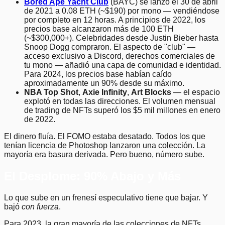
Bored Ape Yacht Club
(BAYC) se lanzó el 30 de abril
de 2021 a 0.08 ETH (~$190) por mono — vendiéndose
por completo en 12 horas. A principios de 2022, los
precios base alcanzaron más de 100 ETH
(~$300,000+). Celebridades desde Justin Bieber hasta
Snoop Dogg compraron. El aspecto de "club" —
acceso exclusivo a Discord, derechos comerciales de
tu mono — añadió una capa de comunidad e identidad.
Para 2024, los precios base habían caído
aproximadamente un 90% desde su máximo.
NBA Top Shot
,
Axie Infinity
,
Art Blocks
— el espacio
explotó en todas las direcciones. El volumen mensual
de trading de NFTs superó los $5 mil millones en enero
de 2022.
El dinero fluía. El FOMO estaba desatado. Todos los que
tenían licencia de Photoshop lanzaron una colección. La
mayoría era basura derivada. Pero bueno, número sube.
El Desplome: 90% Abajo y Más
Lo que sube en un frenesí especulativo tiene que bajar. Y
bajó
con fuerza
.
Para 2023, la gran mayoría de las colecciones de NFTs