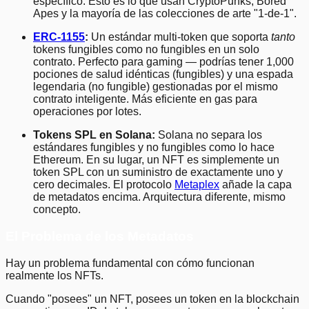
específico. Esto es lo que usan CryptoPunks, Bored
Apes y la mayoría de las colecciones de arte "1-de-1".
ERC-1155
:
Un estándar multi-token que soporta
tanto
tokens fungibles como no fungibles en un solo
contrato. Perfecto para gaming — podrías tener 1,000
pociones de salud idénticas (fungibles) y una espada
legendaria (no fungible) gestionadas por el mismo
contrato inteligente. Más eficiente en gas para
operaciones por lotes.
Tokens SPL en Solana:
Solana no separa los
estándares fungibles y no fungibles como lo hace
Ethereum. En su lugar, un NFT es simplemente un
token SPL con un suministro de exactamente uno y
cero decimales. El protocolo
Metaplex
añade la capa
de metadatos encima. Arquitectura diferente, mismo
concepto.
El Problema de los Metadatos
Hay un problema fundamental con cómo funcionan
realmente los NFTs.
Cuando "posees" un NFT, posees un token en la blockchain