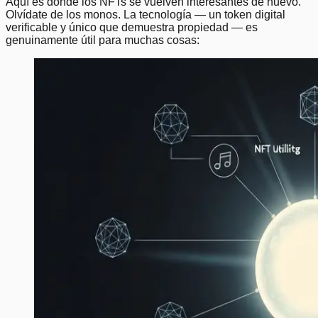
Aquí es donde los NFTs se vuelven interesantes de nuevo.
Olvídate de los monos. La tecnología — un token digital
verificable y único que demuestra propiedad — es
genuinamente útil para muchas cosas: