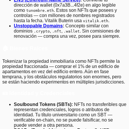
dirección de wallet (0x7a3B...4f2e) en algo legible
como
. Estos son NFTs que posees y
tunombre.eth
controlas — con millones de nombres registrados
hasta la fecha. Vitalik Buterin usa
.
vitalik.eth
Unstoppable Domains
:
Concepto similar con
dominios
,
,
. Sin comisiones de
.crypto
.nft
.wallet
renovación — compra una vez, posee para siempre.
🏠 Bienes Raíces
Tokenizar la propiedad inmobiliaria como NFTs permite la
propiedad fraccionada — comprar el 1% de un edificio de
apartamentos en vez del edificio entero. Aún en fase
temprana, y los obstáculos regulatorios son enormes, pero
se están haciendo experimentos en múltiples jurisdicciones.
🪪 Identidad y Credenciales
Soulbound Tokens (SBTs):
NFTs no transferibles que
representan credenciales, logros o atributos de
identidad. Tu título universitario como un SBT —
verificable on-chain, no se puede falsificar, no se
puede vender a otra persona.