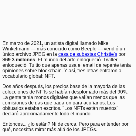
19
.
20
.
21
.
Previous
Next
En marzo de 2021, un artista digital llamado Mike
Winkelmann — más conocido como Beeple — vendió un
único archivo JPEG en la
casa de subastas Christie's
por
$69.3 millones
. El mundo del arte enloqueció. Twitter
enloqueció. Tu tío que apenas usa el email de repente tenía
opiniones sobre blockchain. Y así, tres letras entraron al
vocabulario global: NFT.
Dos años después, los precios base de la mayoría de las
colecciones de NFTs se habían desplomado más del 90%.
La gente tenía monos digitales que valían menos que las
comisiones de gas que pagaron para acuñarlos. Los
obituarios estaban escritos. "Los NFTs están muertos",
declaró aproximadamente todo el mundo.
Entonces... ¿lo están? Ni de cerca. Pero para entender por
qué, necesitas mirar más allá de los JPEGs.