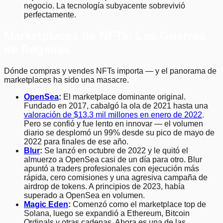
negocio. La tecnología subyacente sobrevivió
perfectamente.
Marketplaces de NFTs: Las Guerras
de Regalías
Dónde compras y vendes NFTs importa — y el panorama de
marketplaces ha sido una masacre.
OpenSea
:
El marketplace dominante original.
Fundado en 2017, cabalgó la ola de 2021 hasta una
valoración de $13.3 mil millones en enero de 2022
.
Pero se confió y fue lento en innovar — el volumen
diario se desplomó un 99% desde su pico de mayo de
2022 para finales de ese año.
Blur
:
Se lanzó en octubre de 2022 y le quitó el
almuerzo a OpenSea casi de un día para otro. Blur
apuntó a traders profesionales con ejecución más
rápida, cero comisiones y una agresiva campaña de
airdrop de tokens. A principios de 2023, había
superado a OpenSea en volumen.
Magic Eden
:
Comenzó como el marketplace top de
Solana, luego se expandió a Ethereum, Bitcoin
Ordinals y otras cadenas. Ahora es una de las