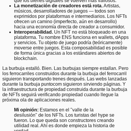
que los bienes digitales se vuelven más valiosos.
La monetización de creadores está rota.
Artistas,
músicos, desarrolladores de juegos — todos son
exprimidos por plataformas e intermediarios. Los NFTs
ofrecen un camino (imperfecto, aún en desarrollo)
hacia una economía directa de creador a consumidor.
Interoperabilidad.
Un NFT no está bloqueado en una
plataforma. Tu nombre ENS funciona en wallets, dApps
y servicios. Tu objeto de juego podría (teóricamente)
moverse entre juegos. Esta composabilidad es posible
de forma única gracias a los estándares abiertos de
blockchain.
La burbuja estalló. Bien. Las burbujas siempre estallan. Pero
los ferrocarriles construidos durante la burbuja del ferrocarril
siguieron transportando trenes después. Las webs lanzadas
durante la burbuja puntocom siguieron sirviendo páginas. Y
la infraestructura de propiedad construida durante la burbuja
de NFTs seguirá verificando propiedad cuando llegue la
próxima ola de aplicaciones reales.
Mi opinión:
Estamos en el "valle de la
desilusión" de los NFTs. Los turistas del hype se
fueron. Lo que queda son constructores creando
utilidad real. Ahí es donde empieza la historia de
verdad.