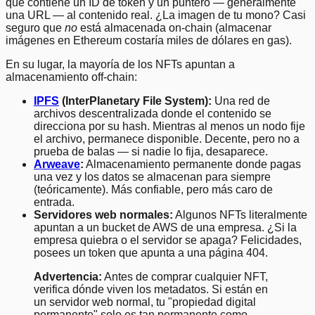
que contiene un ID de token y un puntero — generalmente
una URL — al contenido real. ¿La imagen de tu mono? Casi
seguro que
no
está almacenada on-chain (almacenar
imágenes en Ethereum costaría miles de dólares en gas).
En su lugar, la mayoría de los NFTs apuntan a
almacenamiento off-chain:
IPFS
(InterPlanetary File System):
Una red de
archivos descentralizada donde el contenido se
direcciona por su hash. Mientras al menos un nodo fije
el archivo, permanece disponible. Decente, pero no a
prueba de balas — si nadie lo fija, desaparece.
Arweave
:
Almacenamiento permanente donde pagas
una vez y los datos se almacenan para siempre
(teóricamente). Más confiable, pero más caro de
entrada.
Servidores web normales:
Algunos NFTs literalmente
apuntan a un bucket de AWS de una empresa. ¿Si la
empresa quiebra o el servidor se apaga? Felicidades,
posees un token que apunta a una página 404.
Advertencia:
Antes de comprar cualquier NFT,
verifica dónde viven los metadatos. Si están en
un servidor web normal, tu "propiedad digital
permanente" solo es tan permanente como