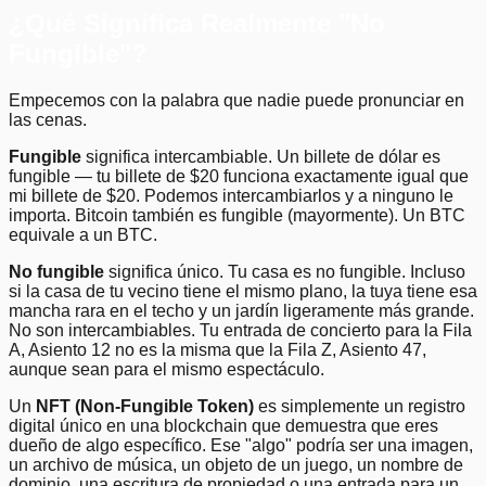
¿Qué Significa Realmente "No
Fungible"?
Empecemos con la palabra que nadie puede pronunciar en
las cenas.
Fungible
significa intercambiable. Un billete de dólar es
fungible — tu billete de $20 funciona exactamente igual que
mi billete de $20. Podemos intercambiarlos y a ninguno le
importa. Bitcoin también es fungible (mayormente). Un BTC
equivale a un BTC.
No fungible
significa único. Tu casa es no fungible. Incluso
si la casa de tu vecino tiene el mismo plano, la tuya tiene esa
mancha rara en el techo y un jardín ligeramente más grande.
No son intercambiables. Tu entrada de concierto para la Fila
A, Asiento 12 no es la misma que la Fila Z, Asiento 47,
aunque sean para el mismo espectáculo.
Un
NFT (Non-Fungible Token)
es simplemente un registro
digital único en una blockchain que demuestra que eres
dueño de algo específico. Ese "algo" podría ser una imagen,
un archivo de música, un objeto de un juego, un nombre de
dominio, una escritura de propiedad o una entrada para un