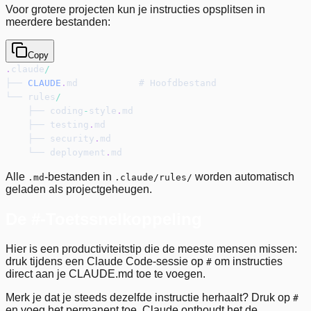
Voor grotere projecten kun je instructies opsplitsen in
meerdere bestanden:
Copy
.
claude
/
├── 
CLAUDE
.
md           # Hoofdbestand
└── rules
/
    ├── coding
-
style
.
md
    ├── testing
.
md
    ├── security
.
md
    └── deployment
.
md
Alle
-bestanden in
worden automatisch
.md
.claude/rules/
geladen als projectgeheugen.
De #-Toetssnelkoppeling
Hier is een productiviteitstip die de meeste mensen missen:
druk tijdens een Claude Code-sessie op
om instructies
#
direct aan je CLAUDE.md toe te voegen.
Merk je dat je steeds dezelfde instructie herhaalt? Druk op
#
en voeg het permanent toe. Claude onthoudt het de