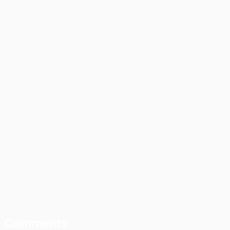
~/.claude/settings.json
Belangrijke functies
@path/to/file
#
/init
/hooks
Comments