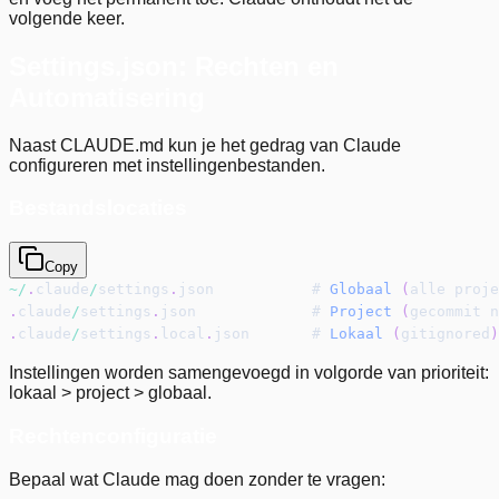
volgende keer.
Settings.json: Rechten en
Automatisering
Naast CLAUDE.md kun je het gedrag van Claude
configureren met instellingenbestanden.
Bestandslocaties
Copy
~
/
.
claude
/
settings
.
json           # 
Globaal
(
alle proje
.
claude
/
settings
.
json             # 
Project
(
gecommit n
.
claude
/
settings
.
local
.
json       # 
Lokaal
(
gitignored
)
Instellingen worden samengevoegd in volgorde van prioriteit:
lokaal > project > globaal.
Rechtenconfiguratie
Bepaal wat Claude mag doen zonder te vragen: