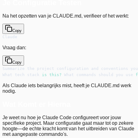
Je Configuratie Testen
Na het opzetten van je CLAUDE.md, verifieer of het werkt:
Copy
Claude
Vraag dan:
Copy
Summarize the project configuration and conventions you
What tech stack 
is
this
?
 What commands should you use 
f
Als Claude iets belangrijks mist, heeft je CLAUDE.md werk
nodig.
Wat Komt er Hierna
Je weet nu hoe je Claude Code configureert voor jouw
specifieke project. Maar configuratie gaat maar tot op zekere
hoogte—de echte kracht komt van het uitbreiden van Claude
met aangepaste commando's.