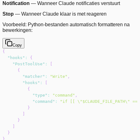
Notification
— Wanneer Claude notificaties verstuurt
Stop
— Wanneer Claude klaar is met reageren
Voorbeeld: Python-bestanden automatisch formatteren na
bewerkingen:
Copy
{
"hooks"
:
{
"PostToolUse"
:
[
{
"matcher"
:
"Write"
,
"hooks"
:
[
{
"type"
:
"command"
,
"command"
:
"if [[ \"$CLAUDE_FILE_PATH\" == 
}
]
}
]
}
}