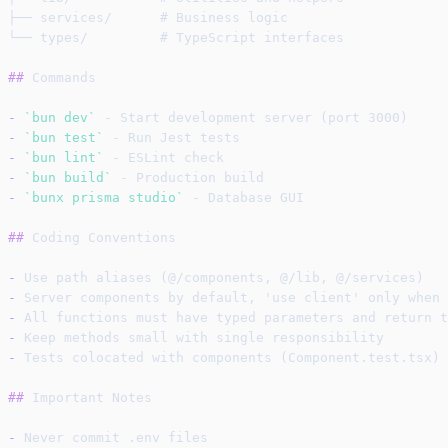
├── services/      # Business logic
└── types/         # TypeScript interfaces
##
 Commands
-
`bun dev`
 - Start development server (port 3000)
-
`bun test`
 - Run Jest tests
-
`bun lint`
 - ESLint check
-
`bun build`
 - Production build
-
`bunx prisma studio`
 - Database GUI
##
 Coding Conventions
-
 Use path aliases (@/components, @/lib, @/services)
-
 Server components by default, 'use client' only when 
-
 All functions must have typed parameters and return t
-
 Keep methods small with single responsibility
-
 Tests colocated with components (Component.test.tsx)
##
 Important Notes
-
 Never commit .env files