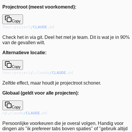
Projectroot (meest voorkomend):
Copy
Your
-
project
/
CLAUDE
.
md
Check het in via git. Deel het met je team. Dit is wat je in 90%
van de gevallen wilt.
Alternatieve locatie:
Copy
Your
-
project
/
.
claude
/
CLAUDE
.
md
Zelfde effect, maar houdt je projectroot schoner.
Globaal (geldt voor alle projecten):
Copy
~
/
.
claude
/
CLAUDE
.
md
Persoonlijke voorkeuren die je overal volgen. Handig voor
dingen als "ik prefereer tabs boven spaties" of "gebruik altijd