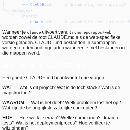
│       └── 
CLAUDE
.
md      # Geladen bij werk 
in
 api
/
└── packages
/
    └── shared
/
        └── 
CLAUDE
.
md      # Geladen bij werk 
in
 shared
Wanneer je
uitvoert vanuit
,
claude
monorepo/apps/web
worden zowel de root CLAUDE.md als de web-specifieke
versie geladen. CLAUDE.md-bestanden in submappen
worden on-demand ingeladen wanneer je met bestanden in
die mappen werkt.
Wat Zet je in CLAUDE.md
Een goede CLAUDE.md beantwoordt drie vragen:
WAT
— Wat is dit project? Wat is de tech stack? Wat is de
mapstructuur?
WAAROM
— Wat is het doel? Welk probleem lost het op?
Wat zijn de belangrijkste zakelijke concepten?
HOE
— Hoe werk je eraan? Welke commando's draaien
tests? Wat is het deploymentproces? Hoe verifieer je
wijzigingen?