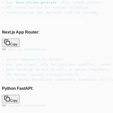
-
 Run 
`bunx prisma generate`
 after schema changes
-
 API routes use Zod for runtime validation
-
 Authentication uses NextAuth with JWT strategy
Frameworkspecifieke Voorbeelden
Next.js App Router:
Copy
##
 Next.js Conventions
-
 Server Components by default
-
 Use 'use client' only for useState, useEffect, event 
-
 Data fetching: direct DB calls in Server Components, 
-
 API Routes: app/api/[route]/route.ts
-
 File naming: PascalCase components, camelCase utiliti
Python FastAPI:
Copy
##
 FastAPI Conventions