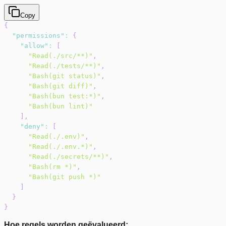
Copy
{
"permissions"
:
{
"allow"
:
[
"Read(./src/**)"
,
"Read(./tests/**)"
,
"Bash(git status)"
,
"Bash(git diff)"
,
"Bash(bun test:*)"
,
"Bash(bun lint)"
]
,
"deny"
:
[
"Read(./.env)"
,
"Read(./.env.*)"
,
"Read(./secrets/**)"
,
"Bash(rm *)"
,
"Bash(git push *)"
]
}
}
Hoe regels worden geëvalueerd: