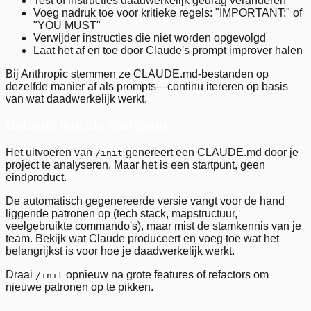
Test of instructies daadwerkelijk gedrag veranderen
Voeg nadruk toe voor kritieke regels: "IMPORTANT:" of
"YOU MUST"
Verwijder instructies die niet worden opgevolgd
Laat het af en toe door Claude's prompt improver halen
Bij Anthropic stemmen ze CLAUDE.md-bestanden op
dezelfde manier af als prompts—continu itereren op basis
van wat daadwerkelijk werkt.
Gebruik /init als Startpunt
Het uitvoeren van
genereert een CLAUDE.md door je
/init
project te analyseren. Maar het is een startpunt, geen
eindproduct.
De automatisch gegenereerde versie vangt voor de hand
liggende patronen op (tech stack, mapstructuur,
veelgebruikte commando's), maar mist de stamkennis van je
team. Bekijk wat Claude produceert en voeg toe wat het
belangrijkst is voor hoe je daadwerkelijk werkt.
Draai
opnieuw na grote features of refactors om
/init
nieuwe patronen op te pikken.