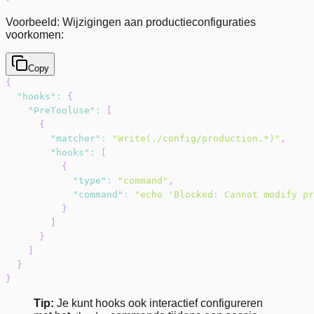
Voorbeeld: Wijzigingen aan productieconfiguraties
voorkomen:
Copy
{
"hooks"
:
{
"PreToolUse"
:
[
{
"matcher"
:
"Write(./config/production.*)"
,
"hooks"
:
[
{
"type"
:
"command"
,
"command"
:
"echo 'Blocked: Cannot modify pr
}
]
}
]
}
}
Tip:
Je kunt hooks ook interactief configureren