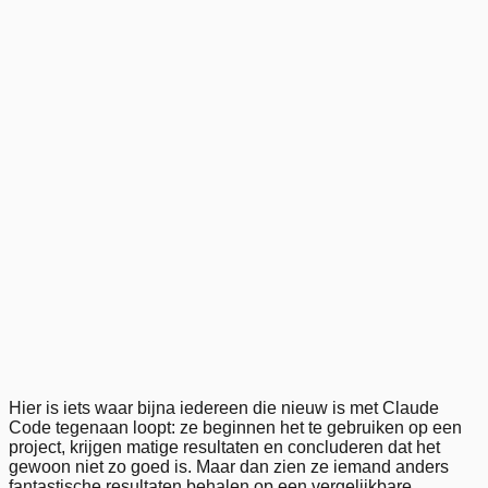
Claude Code Meesterschap
1
.
2
.
3
.
4
.
5
.
6
.
7
.
8
.
9
.
10
.
Previous
Next
Hier is iets waar bijna iedereen die nieuw is met Claude
Code tegenaan loopt: ze beginnen het te gebruiken op een
project, krijgen matige resultaten en concluderen dat het
gewoon niet zo goed is. Maar dan zien ze iemand anders
fantastische resultaten behalen op een vergelijkbare