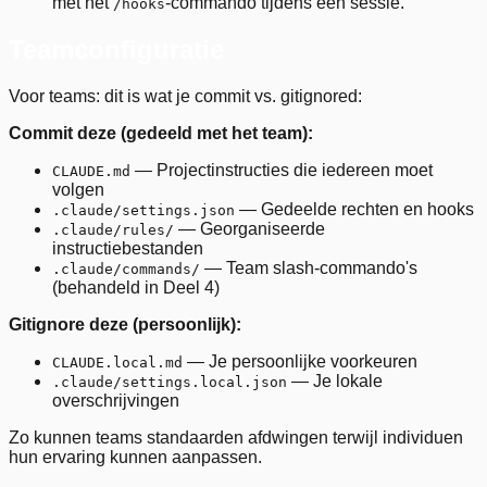
met het
-commando tijdens een sessie.
/hooks
Teamconfiguratie
Voor teams: dit is wat je commit vs. gitignored:
Commit deze (gedeeld met het team):
— Projectinstructies die iedereen moet
CLAUDE.md
volgen
— Gedeelde rechten en hooks
.claude/settings.json
— Georganiseerde
.claude/rules/
instructiebestanden
— Team slash-commando's
.claude/commands/
(behandeld in Deel 4)
Gitignore deze (persoonlijk):
— Je persoonlijke voorkeuren
CLAUDE.local.md
— Je lokale
.claude/settings.local.json
overschrijvingen
Zo kunnen teams standaarden afdwingen terwijl individuen
hun ervaring kunnen aanpassen.