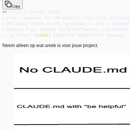
Copy
##
 Project-Specific Rules
-
 Error responses use the ApiError class from @/lib/err
-
 All dates stored as UTC, displayed in user's timezone
-
 Feature flags checked via @/lib/features.isEnabled()
-
 Log format: 
[
LEVEL
] [
SERVICE
]
 [REQUEST_ID] message
Neem alleen op wat uniek is voor jouw project.