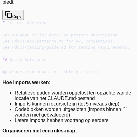
biedt.
Copy
#
 Project Overview
See @README.md for detailed project description.
See @docs/api-patterns.md for API conventions.
See @docs/testing-guide.md for testing requirements.
##
 Quick Reference
@package.json shows available npm scripts.
Hoe imports werken:
Relatieve paden worden opgelost ten opzichte van de
locatie van het CLAUDE.md-bestand
Imports kunnen recursief zijn (tot 5 niveaus diep)
Codeblokken worden uitgesloten (imports binnen ```
worden niet geëvalueerd)
Latere imports hebben voorrang op eerdere
Organiseren met een rules-map: