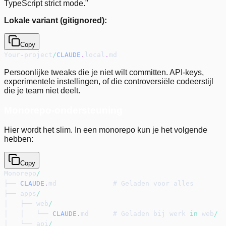
TypeScript strict mode."
Lokale variant (gitignored):
Copy
Your
-
project
/
CLAUDE
.
local
.
md
Persoonlijke tweaks die je niet wilt committen. API-keys,
experimentele instellingen, of die controversiële codeerstijl
die je team niet deelt.
Monorepo-ondersteuning
Hier wordt het slim. In een monorepo kun je het volgende
hebben:
Copy
Monorepo
/
├── 
CLAUDE
.
md              # Geladen voor alles
├── apps
/
│   ├── web
/
│   │   └── 
CLAUDE
.
md      # Geladen bij werk 
in
 web
/
│   └── api
/