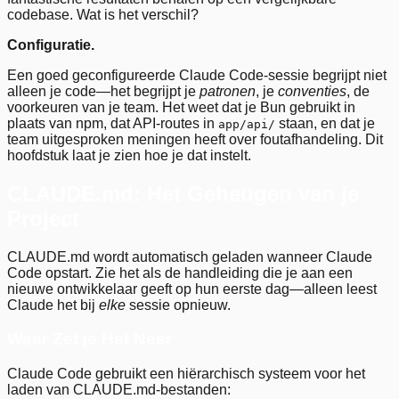
codebase. Wat is het verschil?
Configuratie.
Een goed geconfigureerde Claude Code-sessie begrijpt niet
alleen je code—het begrijpt je
patronen
, je
conventies
, de
voorkeuren van je team. Het weet dat je Bun gebruikt in
plaats van npm, dat API-routes in
staan, en dat je
app/api/
team uitgesproken meningen heeft over foutafhandeling. Dit
hoofdstuk laat je zien hoe je dat instelt.
CLAUDE.md: Het Geheugen van je
Project
CLAUDE.md wordt automatisch geladen wanneer Claude
Code opstart. Zie het als de handleiding die je aan een
nieuwe ontwikkelaar geeft op hun eerste dag—alleen leest
Claude het bij
elke
sessie opnieuw.
Waar Zet je Het Neer
Claude Code gebruikt een hiërarchisch systeem voor het
laden van CLAUDE.md-bestanden: