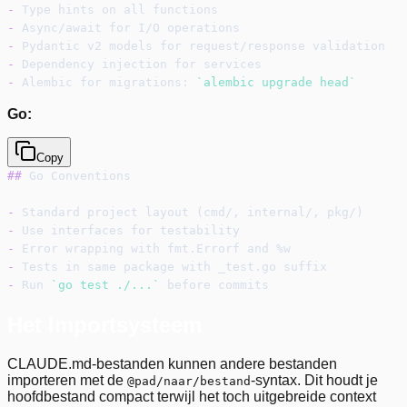
-
 Type hints on all functions
-
 Async/await for I/O operations
-
 Pydantic v2 models for request/response validation
-
 Dependency injection for services
-
 Alembic for migrations: 
`alembic upgrade head`
Go:
Copy
##
 Go Conventions
-
 Standard project layout (cmd/, internal/, pkg/)
-
 Use interfaces for testability
-
 Error wrapping with fmt.Errorf and %w
-
 Tests in same package with _test.go suffix
-
 Run 
`go test ./...`
 before commits
Het Importsysteem
CLAUDE.md-bestanden kunnen andere bestanden
importeren met de
-syntax. Dit houdt je
@pad/naar/bestand
hoofdbestand compact terwijl het toch uitgebreide context