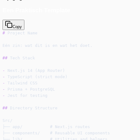
Een Praktisch Template
Copy
#
 Project Name
Eén zin: wat dit is en wat het doet.
##
 Tech Stack
-
 Next.js 14 (App Router)
-
 TypeScript (strict mode)
-
 Tailwind CSS
-
 Prisma + PostgreSQL
-
 Jest for testing
##
 Directory Structure
Src/
├── app/           # Next.js routes
├── components/    # Reusable UI components
├── lib/           # Utilities and helpers