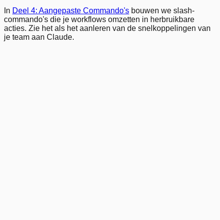
In
Deel 4: Aangepaste Commando's
bouwen we slash-
commando's die je workflows omzetten in herbruikbare
acties. Zie het als het aanleren van de snelkoppelingen van
je team aan Claude.
Quick Reference
Bestandslocaties
CLAUDE.md
.claude/CLAUDE.md
~/.claude/CLAUDE.md
CLAUDE.local.md
.claude/rules/
Instellingenbestanden
.claude/settings.json
.claude/settings.local.json