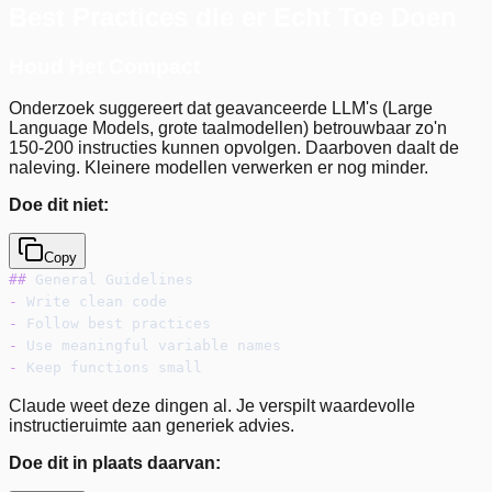
Best Practices die er Echt Toe Doen
Houd Het Compact
Onderzoek suggereert dat geavanceerde LLM's (Large
Language Models, grote taalmodellen) betrouwbaar zo'n
150-200 instructies kunnen opvolgen. Daarboven daalt de
naleving. Kleinere modellen verwerken er nog minder.
Doe dit niet:
Copy
##
 General Guidelines
-
 Write clean code
-
 Follow best practices
-
 Use meaningful variable names
-
 Keep functions small
Claude weet deze dingen al. Je verspilt waardevolle
instructieruimte aan generiek advies.
Doe dit in plaats daarvan: