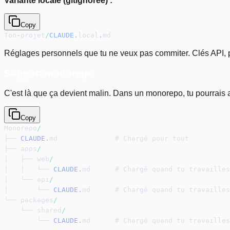
Variante locale (gitignorée) :
Copy
Ton
-
projet
/
CLAUDE
.
local
.
md
Réglages personnels que tu ne veux pas commiter. Clés API, 
Support monorepo
C'est là que ça devient malin. Dans un monorepo, tu pourrais a
Copy
Monorepo
/
├── 
CLAUDE
.
md              # Chargé pour tout
├── apps
/
│   ├── web
/
│   │   └── 
CLAUDE
.
md      # Chargé quand tu travailles
│   └── api
/
│       └── 
CLAUDE
.
md      # Chargé quand tu travailles
└── packages
/
    └── shared
/
        └── 
CLAUDE
.
md      # Chargé quand tu travailles