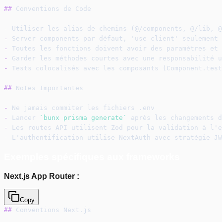
##
 Conventions de Code
-
 Utiliser les alias de chemins (@/components, @/lib, @
-
 Server components par défaut, 'use client' seulement 
-
 Toutes les fonctions doivent avoir des paramètres et 
-
 Garder les méthodes courtes avec une responsabilité u
-
 Tests colocalisés avec les composants (Component.test
##
 Notes Importantes
-
 Ne jamais commiter les fichiers .env
-
 Lancer 
`bunx prisma generate`
 après les changements d
-
 Les routes API utilisent Zod pour la validation à l'e
-
 L'authentification utilise NextAuth avec stratégie JW
Exemples spécifiques aux frameworks
Next.js App Router :
Copy
##
 Conventions Next.js