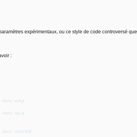
paramètres expérimentaux, ou ce style de code controversé que
voir :
 dans web
/
 dans api
/
 dans shared
/