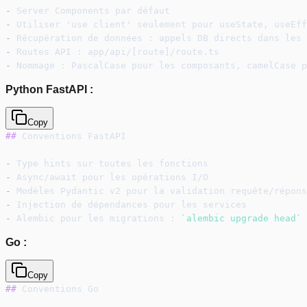
-
 Server Components par défaut
-
 Utiliser 'use client' seulement pour useState, useEff
-
 Récupération de données : appels DB directs dans les 
-
 Routes API : app/api/[route]/route.ts
-
 Nommage : PascalCase pour les composants, camelCase p
Python FastAPI :
Copy
##
 Conventions FastAPI
-
 Type hints sur toutes les fonctions
-
 Async/await pour les opérations I/O
-
 Modèles Pydantic v2 pour la validation requête/répons
-
 Injection de dépendances pour les services
-
 Alembic pour les migrations : 
`alembic upgrade head`
Go :
Copy
##
 Conventions Go