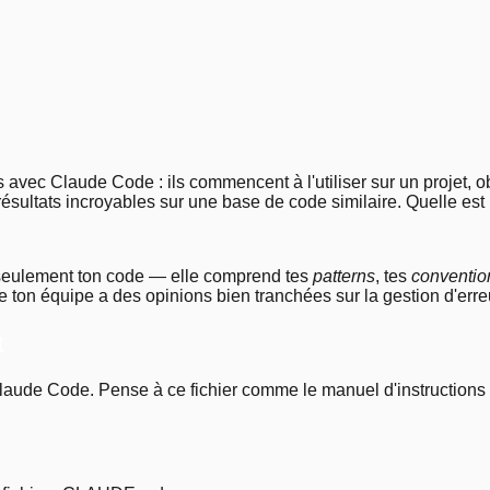
3
.
6
.
7
10
.
avec Claude Code : ils commencent à l'utiliser sur un projet, ob
 résultats incroyables sur une base de code similaire. Quelle est 
seulement ton code — elle comprend tes
patterns
, tes
conventio
ue ton équipe a des opinions bien tranchées sur la gestion d'err
t
de Code. Pense à ce fichier comme le manuel d'instructions 