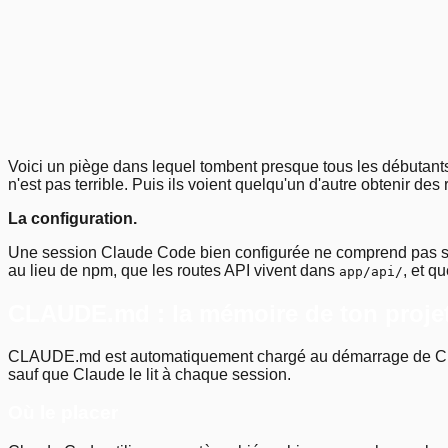
1
.
2
.
5
.
9
.
Previous
Next
Voici un piège dans lequel tombent presque tous les débutants 
n'est pas terrible. Puis ils voient quelqu'un d'autre obtenir des
La configuration.
Une session Claude Code bien configurée ne comprend pas 
au lieu de npm, que les routes API vivent dans
, et q
app/api/
CLAUDE.md : la mémoire de ton proje
CLAUDE.md est automatiquement chargé au démarrage de Clau
sauf que Claude le lit à chaque session.
Où le placer