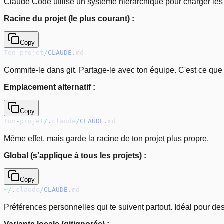
Claude Code utilise un système hiérarchique pour charger le
Racine du projet (le plus courant) :
Copy
Ton
-
projet
/
CLAUDE
.
md
Commite-le dans git. Partage-le avec ton équipe. C'est ce que
Emplacement alternatif :
Copy
Ton
-
projet
/
.
claude
/
CLAUDE
.
md
Même effet, mais garde la racine de ton projet plus propre.
Global (s'applique à tous les projets) :
Copy
~
/
.
claude
/
CLAUDE
.
md
Préférences personnelles qui te suivent partout. Idéal pour de