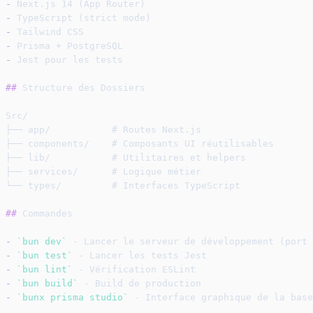
-
 Next.js 14 (App Router)
-
 TypeScript (strict mode)
-
 Tailwind CSS
-
 Prisma + PostgreSQL
-
 Jest pour les tests
##
 Structure des Dossiers
Src/
├── app/           # Routes Next.js
├── components/    # Composants UI réutilisables
├── lib/           # Utilitaires et helpers
├── services/      # Logique métier
└── types/         # Interfaces TypeScript
##
 Commandes
-
`bun dev`
 - Lancer le serveur de développement (port 
-
`bun test`
 - Lancer les tests Jest
-
`bun lint`
 - Vérification ESLint
-
`bun build`
 - Build de production
-
`bunx prisma studio`
 - Interface graphique de la base