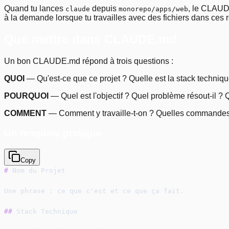
Quand tu lances
depuis
, le CLAUD
claude
monorepo/apps/web
à la demande lorsque tu travailles avec des fichiers dans ces r
Que mettre dans CLAUDE.md
Un bon CLAUDE.md répond à trois questions :
QUOI
— Qu'est-ce que ce projet ? Quelle est la stack technique
POURQUOI
— Quel est l'objectif ? Quel problème résout-il ? 
COMMENT
— Comment y travaille-t-on ? Quelles commandes l
Un template pratique
Copy
#
 Nom du Projet
Une phrase : ce que c'est et ce que ça fait.
##
 Stack Technique