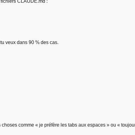
s fichiers CLAUDE.md :
 tu veux dans 90 % des cas.
s choses comme « je préfère les tabs aux espaces » ou « toujours 