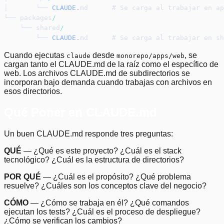
│       └── 
CLAUDE
.
md      # Se carga al trabajar en ap
└── packages
/
    └── shared
/
        └── 
CLAUDE
.
md      # Se carga al trabajar en sh
Cuando ejecutas
desde
, se
claude
monorepo/apps/web
cargan tanto el CLAUDE.md de la raíz como el específico de
web. Los archivos CLAUDE.md de subdirectorios se
incorporan bajo demanda cuando trabajas con archivos en
esos directorios.
Qué Poner en CLAUDE.md
Un buen CLAUDE.md responde tres preguntas:
QUÉ
— ¿Qué es este proyecto? ¿Cuál es el stack
tecnológico? ¿Cuál es la estructura de directorios?
POR QUÉ
— ¿Cuál es el propósito? ¿Qué problema
resuelve? ¿Cuáles son los conceptos clave del negocio?
CÓMO
— ¿Cómo se trabaja en él? ¿Qué comandos
ejecutan los tests? ¿Cuál es el proceso de despliegue?
¿Cómo se verifican los cambios?