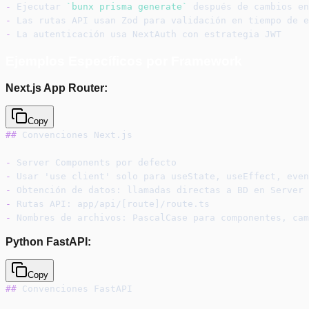
-
 Ejecutar 
`bunx prisma generate`
 después de cambios en
-
 Las rutas API usan Zod para validación en tiempo de e
-
 La autenticación usa NextAuth con estrategia JWT
Ejemplos Específicos por Framework
Next.js App Router:
Copy
##
 Convenciones Next.js
-
 Server Components por defecto
-
 Usar 'use client' solo para useState, useEffect, even
-
 Obtención de datos: llamadas directas a BD en Server 
-
 Rutas API: app/api/[route]/route.ts
-
 Nombres de archivos: PascalCase para componentes, cam
Python FastAPI:
Copy
##
 Convenciones FastAPI