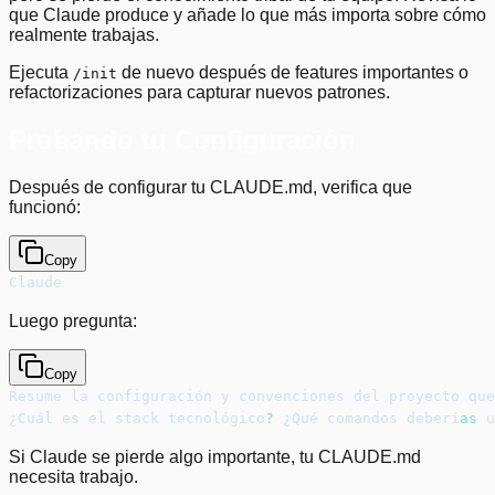
que Claude produce y añade lo que más importa sobre cómo
realmente trabajas.
Ejecuta
de nuevo después de features importantes o
/init
refactorizaciones para capturar nuevos patrones.
Probando tu Configuración
Después de configurar tu CLAUDE.md, verifica que
funcionó:
Copy
Claude
Luego pregunta:
Copy
Resume la configuración y convenciones del proyecto que
¿Cuál es el stack tecnológico
?
 ¿Qué comandos deberí
as
 u
Si Claude se pierde algo importante, tu CLAUDE.md
necesita trabajo.