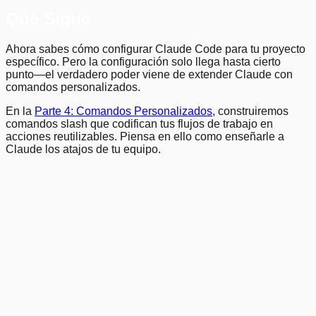
Qué Sigue
Ahora sabes cómo configurar Claude Code para tu proyecto
específico. Pero la configuración solo llega hasta cierto
punto—el verdadero poder viene de extender Claude con
comandos personalizados.
En la
Parte 4: Comandos Personalizados
, construiremos
comandos slash que codifican tus flujos de trabajo en
acciones reutilizables. Piensa en ello como enseñarle a
Claude los atajos de tu equipo.
Quick Reference
Ubicaciones de archivos
CLAUDE.md
.claude/CLAUDE.md
~/.claude/CLAUDE.md
CLAUDE.local.md