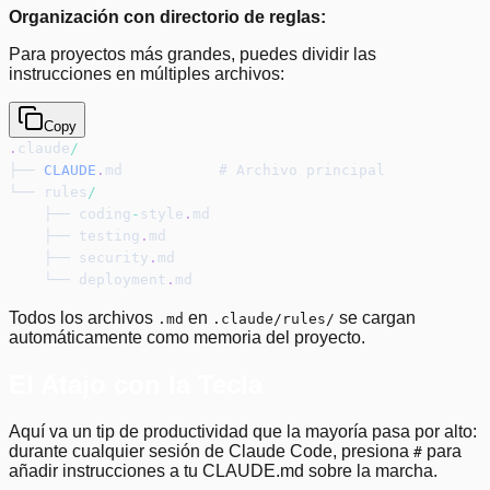
Organización con directorio de reglas:
Para proyectos más grandes, puedes dividir las
instrucciones en múltiples archivos:
Copy
.
claude
/
├── 
CLAUDE
.
md           # Archivo principal
└── rules
/
    ├── coding
-
style
.
md
    ├── testing
.
md
    ├── security
.
md
    └── deployment
.
md
Todos los archivos
en
se cargan
.md
.claude/rules/
automáticamente como memoria del proyecto.
El Atajo con la Tecla
Aquí va un tip de productividad que la mayoría pasa por alto:
durante cualquier sesión de Claude Code, presiona
para
#
añadir instrucciones a tu CLAUDE.md sobre la marcha.