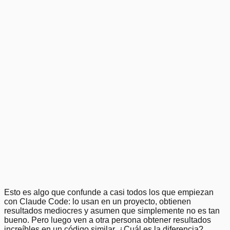
Jo Vinkenroye
·
January 15, 2026
Dominar Claude Code
1
.
2
.
3
.
4
.
5
.
6
.
7
.
8
.
9
.
10
.
Previous
Next
Esto es algo que confunde a casi todos los que empiezan
con Claude Code: lo usan en un proyecto, obtienen
resultados mediocres y asumen que simplemente no es tan
bueno. Pero luego ven a otra persona obtener resultados
increíbles en un código similar. ¿Cuál es la diferencia?