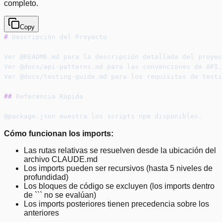
completo.
Copy
#
 Descripción del Proyecto
Ver @README.md para la descripción detallada del proyec
Ver @docs/api-patterns.md para las convenciones de API.
Ver @docs/testing-guide.md para los requisitos de testi
##
 Referencia Rápida
@package.json muestra los scripts npm disponibles.
Cómo funcionan los imports:
Las rutas relativas se resuelven desde la ubicación del
archivo CLAUDE.md
Los imports pueden ser recursivos (hasta 5 niveles de
profundidad)
Los bloques de código se excluyen (los imports dentro
de ``` no se evalúan)
Los imports posteriores tienen precedencia sobre los
anteriores