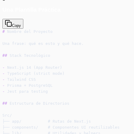
Una Plantilla Práctica
Copy
#
 Nombre del Proyecto
Una frase: qué es esto y qué hace.
##
 Stack Tecnológico
-
 Next.js 14 (App Router)
-
 TypeScript (strict mode)
-
 Tailwind CSS
-
 Prisma + PostgreSQL
-
 Jest para testing
##
 Estructura de Directorios
Src/
├── app/           # Rutas de Next.js
├── components/    # Componentes UI reutilizables
├── lib/           # Utilidades y helpers