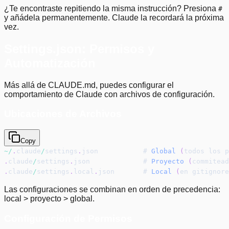
¿Te encontraste repitiendo la misma instrucción? Presiona
#
y añádela permanentemente. Claude la recordará la próxima
vez.
Settings.json: Permisos y
Automatización
Más allá de CLAUDE.md, puedes configurar el
comportamiento de Claude con archivos de configuración.
Ubicaciones de Archivos
Copy
~
/
.
claude
/
settings
.
json           # 
Global
(
todos los p
.
claude
/
settings
.
json             # 
Proyecto
(
commitead
.
claude
/
settings
.
local
.
json       # 
Local
(
en gitignore
Las configuraciones se combinan en orden de precedencia:
local > proyecto > global.
Configuración de Permisos