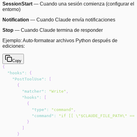
SessionStart
— Cuando una sesión comienza (configurar el
entorno)
Notification
— Cuando Claude envía notificaciones
Stop
— Cuando Claude termina de responder
Ejemplo: Auto-formatear archivos Python después de
ediciones:
Copy
{
"hooks"
:
{
"PostToolUse"
:
[
{
"matcher"
:
"Write"
,
"hooks"
:
[
{
"type"
:
"command"
,
"command"
:
"if [[ \"$CLAUDE_FILE_PATH\" == 
}
]
}