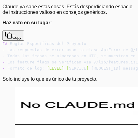
Claude ya sabe estas cosas. Estás desperdiciando espacio
de instrucciones valioso en consejos genéricos.
Haz esto en su lugar:
Copy
##
 Reglas Específicas del Proyecto
-
 Las respuestas de error usan la clase ApiError de @/l
-
 Todas las fechas se almacenan en UTC, se muestran en 
-
 Los feature flags se verifican via @/lib/features.isE
-
 Formato de log: 
[
LEVEL
] [
SERVICE
]
 [REQUEST_ID] messag
Solo incluye lo que es único de tu proyecto.