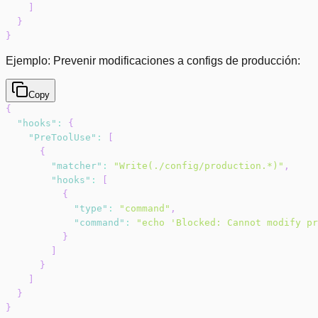
]
}
}
Ejemplo: Prevenir modificaciones a configs de producción:
Copy
{
"hooks"
:
{
"PreToolUse"
:
[
{
"matcher"
:
"Write(./config/production.*)"
,
"hooks"
:
[
{
"type"
:
"command"
,
"command"
:
"echo 'Blocked: Cannot modify pr
}
]
}
]
}
}