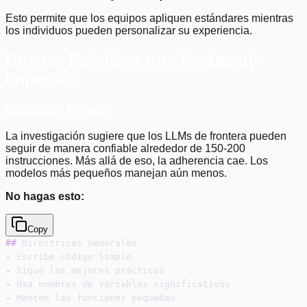
Esto permite que los equipos apliquen estándares mientras
los individuos pueden personalizar su experiencia.
Buenas Prácticas que Realmente
Importan
Mantenlo Ligero
La investigación sugiere que los LLMs de frontera pueden
seguir de manera confiable alrededor de 150-200
instrucciones. Más allá de eso, la adherencia cae. Los
modelos más pequeños manejan aún menos.
No hagas esto:
Copy
##
 Directrices Generales
-
 Escribe código limpio
-
 Sigue las mejores prácticas
-
 Usa nombres de variables significativos
-
 Mantén las funciones pequeñas