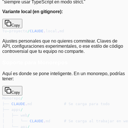
"siempre usar TypeScript en modo strict."
Variante local (en gitignore):
Copy
Tu
-
proyecto
/
CLAUDE
.
local
.
md
Ajustes personales que no quieres commitear. Claves de
API, configuraciones experimentales, o ese estilo de código
controversial que tu equipo no comparte.
Soporte para Monorepos
Aquí es donde se pone inteligente. En un monorepo, podrías
tener:
Copy
Monorepo
/
├── 
CLAUDE
.
md              # Se carga para todo
├── apps
/
│   ├── web
/
│   │   └── 
CLAUDE
.
md      # Se carga al trabajar en we
│   └── api
/