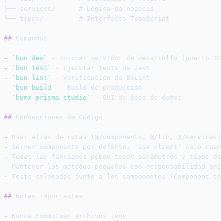
├── services/      # Lógica de negocio
└── types/         # Interfaces TypeScript
##
 Comandos
-
`bun dev`
 - Iniciar servidor de desarrollo (puerto 30
-
`bun test`
 - Ejecutar tests de Jest
-
`bun lint`
 - Verificación de ESLint
-
`bun build`
 - Build de producción
-
`bunx prisma studio`
 - GUI de base de datos
##
 Convenciones de Código
-
 Usar alias de rutas (@/components, @/lib, @/services)
-
 Server components por defecto, 'use client' solo cuan
-
 Todas las funciones deben tener parámetros y tipos de
-
 Mantener los métodos pequeños con responsabilidad úni
-
 Tests colocados junto a los componentes (Component.te
##
 Notas Importantes
-
 Nunca commitear archivos .env