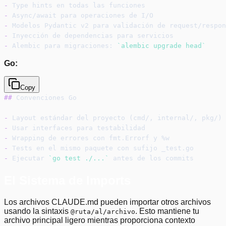
-
 Type hints en todas las funciones
-
 Async/await para operaciones de I/O
-
 Modelos Pydantic v2 para validación de request/respon
-
 Inyección de dependencias para servicios
-
 Alembic para migraciones: 
`alembic upgrade head`
Go:
Copy
##
 Convenciones Go
-
 Layout estándar del proyecto (cmd/, internal/, pkg/)
-
 Usar interfaces para testabilidad
-
 Wrapping de errores con fmt.Errorf y %w
-
 Tests en el mismo paquete con sufijo _test.go
-
 Ejecutar 
`go test ./...`
 antes de los commits
El Sistema de Imports
Los archivos CLAUDE.md pueden importar otros archivos
usando la sintaxis
. Esto mantiene tu
@ruta/al/archivo
archivo principal ligero mientras proporciona contexto