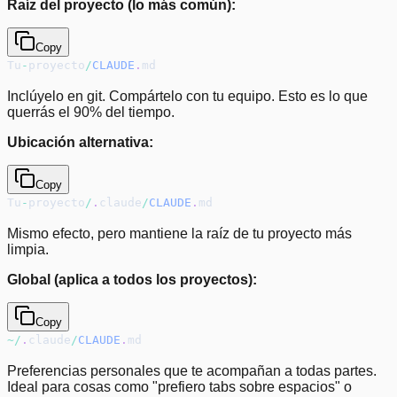
Raíz del proyecto (lo más común):
Copy
Tu
-
proyecto
/
CLAUDE
.
md
Inclúyelo en git. Compártelo con tu equipo. Esto es lo que
querrás el 90% del tiempo.
Ubicación alternativa:
Copy
Tu
-
proyecto
/
.
claude
/
CLAUDE
.
md
Mismo efecto, pero mantiene la raíz de tu proyecto más
limpia.
Global (aplica a todos los proyectos):
Copy
~
/
.
claude
/
CLAUDE
.
md
Preferencias personales que te acompañan a todas partes.
Ideal para cosas como "prefiero tabs sobre espacios" o