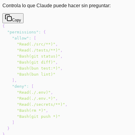
Controla lo que Claude puede hacer sin preguntar:
Copy
{
"permissions"
:
{
"allow"
:
[
"Read(./src/**)"
,
"Read(./tests/**)"
,
"Bash(git status)"
,
"Bash(git diff)"
,
"Bash(bun test:*)"
,
"Bash(bun lint)"
]
,
"deny"
:
[
"Read(./.env)"
,
"Read(./.env.*)"
,
"Read(./secrets/**)"
,
"Bash(rm *)"
,
"Bash(git push *)"
]
}
}