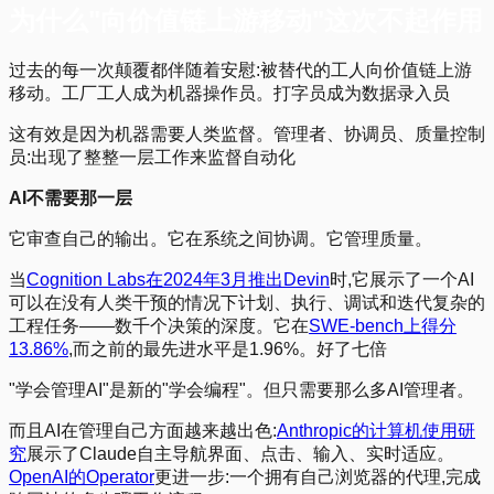
为什么"向价值链上游移动"这次不起作用
过去的每一次颠覆都伴随着安慰:被替代的工人向价值链上游
移动。工厂工人成为机器操作员。打字员成为数据录入员
这有效是因为机器需要人类监督。管理者、协调员、质量控制
员:出现了整整一层工作来监督自动化
AI不需要那一层
它审查自己的输出。它在系统之间协调。它管理质量。
当
Cognition Labs在2024年3月推出Devin
时,它展示了一个AI
可以在没有人类干预的情况下计划、执行、调试和迭代复杂的
工程任务——数千个决策的深度。它在
SWE-bench上得分
13.86%
,而之前的最先进水平是1.96%。好了七倍
"学会管理AI"是新的"学会编程"。但只需要那么多AI管理者。
而且AI在管理自己方面越来越出色:
Anthropic的计算机使用研
究
展示了Claude自主导航界面、点击、输入、实时适应。
OpenAI的Operator
更进一步:一个拥有自己浏览器的代理,完成