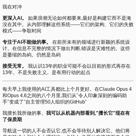
我在对冲
更深入AI。
如果浪潮无论如何都要来,最好是构建它而不是淹
没在其中。从内部理解这些系统——它们的架构、它们的失败
模式——争取时间
专注于AI不能做的事。
在前所未有的领域进行新颖的系统设
计。在信息不完整的情况下做出判断,错误是灾难性的。这些
是萎缩的岛屿。仍然是岛屿
接受无常。
我认识13年的职业可能不会以目前的形式再存在
13年。不是失败主义。是有用行动的起点
每天早上我使用的AI工具都比上个月更好。在Claude Opus 4
和Opus 4.6之间的八个月里,我们从"令人印象深刻的编码助
手"变成了"自主管理50人组织的GitHub"
我擅长我所做的事。
我可以从机器内部看到,"擅长它"现在有
了保质期
导航这一切的人不会否认它,也不会等待别人解决它。他们将