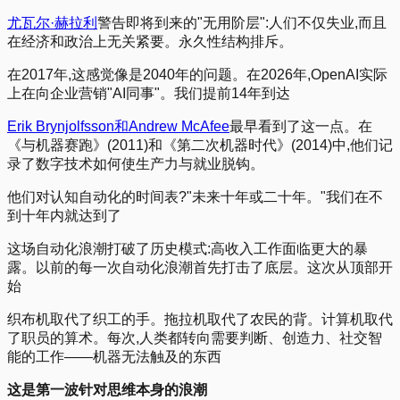
尤瓦尔·赫拉利
警告即将到来的"无用阶层":人们不仅失业,而且
在经济和政治上无关紧要。永久性结构排斥。
在2017年,这感觉像是2040年的问题。在2026年,OpenAI实际
上在向企业营销"AI同事"。我们提前14年到达
Erik Brynjolfsson和Andrew McAfee
最早看到了这一点。在
《与机器赛跑》(2011)和《第二次机器时代》(2014)中,他们记
录了数字技术如何使生产力与就业脱钩。
他们对认知自动化的时间表?"未来十年或二十年。"我们在不
到十年内就达到了
这场自动化浪潮打破了历史模式:高收入工作面临更大的暴
露。以前的每一次自动化浪潮首先打击了底层。这次从顶部开
始
织布机取代了织工的手。拖拉机取代了农民的背。计算机取代
了职员的算术。每次,人类都转向需要判断、创造力、社交智
能的工作——机器无法触及的东西
这是第一波针对思维本身的浪潮