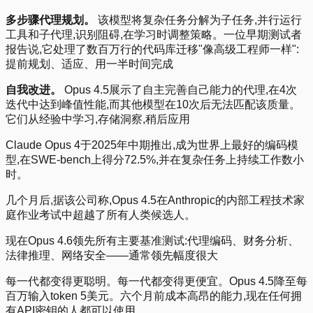
多步骤代理规划。
该模型将复杂任务分解为子任务,并行运行
工具和子代理,识别阻碍,在学习时调整策略。一位早期测试者
报告说,它处理了数百万行的代码库迁移"像高级工程师一样":
提前规划、适应、用一半时间完成
自我改进。
Opus 4.5展示了自主完善自己能力的代理,在4次
迭代中达到峰值性能,而其他模型在10次后无法匹配该质量。
它们从经验中学习,存储洞察,稍后应用
Claude Opus 4于2025年中期推出,成为世界上最好的编码模
型,在SWE-bench上得分72.5%,并在复杂任务上持续工作数小
时。
几个月后,据该公司称,Opus 4.5在Anthropic的内部工程技术家
庭作业考试中超越了所有人类候选人。
现在Opus 4.6领先所有主要基准测试:代理编码、财务分析、
法律推理、网络安全——通常领先幅度很大
每一代都变得更聪明。每一代都变得更便宜。Opus 4.5降至每
百万输入token 5美元。六个月前成本高昂的能力,现在任何拥
有API密钥的人都可以使用