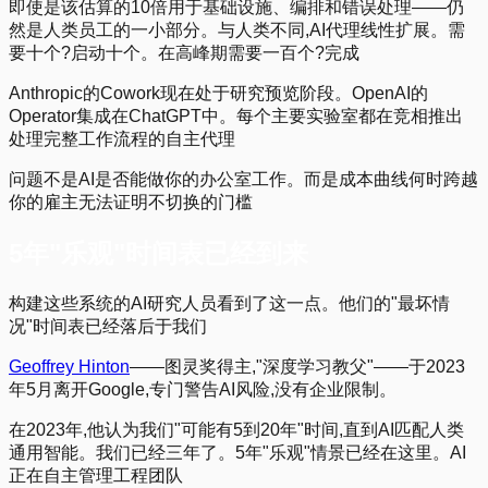
即使是该估算的10倍用于基础设施、编排和错误处理——仍
然是人类员工的一小部分。与人类不同,AI代理线性扩展。需
要十个?启动十个。在高峰期需要一百个?完成
Anthropic的Cowork现在处于研究预览阶段。OpenAI的
Operator集成在ChatGPT中。每个主要实验室都在竞相推出
处理完整工作流程的自主代理
问题不是AI是否能做你的办公室工作。而是成本曲线何时跨越
你的雇主无法证明不切换的门槛
5年"乐观"时间表已经到来
构建这些系统的AI研究人员看到了这一点。他们的"最坏情
况"时间表已经落后于我们
Geoffrey Hinton
——图灵奖得主,"深度学习教父"——于2023
年5月离开Google,专门警告AI风险,没有企业限制。
在2023年,他认为我们"可能有5到20年"时间,直到AI匹配人类
通用智能。我们已经三年了。5年"乐观"情景已经在这里。AI
正在自主管理工程团队