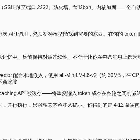
SH 移至端口 2222、防火墙、fail2ban、内核加固——全
API 调用，然后祈祷模型能找到需要的东西。在你的 token
调用的活跃记忆中。足够保持对话连续性。不至于让你在每条消息上
or 配合本地嵌入，使用 all-MiniLM-L6-v2（约 30MB，在 
不会膨胀
caching API 被缓存——将重复输入 token 成本在各轮之间削减约
向搜索查询，并行执行，只将相关内容注入提示。你得到的是 4-12 条