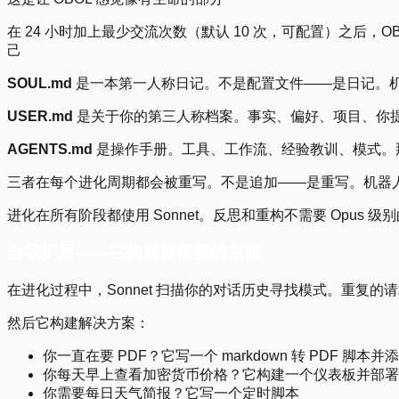
在 24 小时加上最少交流次数（默认 10 次，可配置）之
己
SOUL.md
是一本第一人称日记。不是配置文件——是日记。
USER.md
是关于你的第三人称档案。事实、偏好、项目、你
AGENTS.md
是操作手册。工具、工作流、经验教训、模式。
三者在每个进化周期都会被重写。不是追加——是重写。机器人
进化在所有阶段都使用 Sonnet。反思和重构不需要 Opus 
自我扩展——它构建你需要的东西
在进化过程中，Sonnet 扫描你的对话历史寻找模式。重复
然后它构建解决方案：
你一直在要 PDF？它写一个 markdown 转 PDF 脚本
你每天早上查看加密货币价格？它构建一个仪表板并部署到 V
你需要每日天气简报？它写一个定时脚本