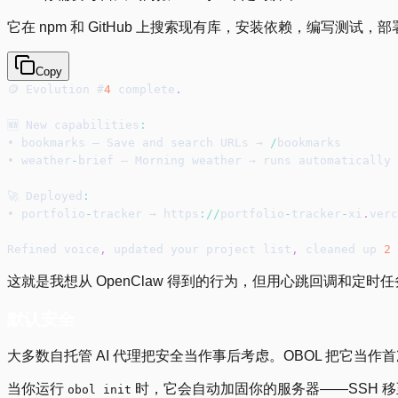
它在 npm 和 GitHub 上搜索现有库，安装依赖，编写测试
Copy
🪙 Evolution #
4
 complete
.
🆕 New capabilities
:
• bookmarks — Save and search URLs → 
/
bookmarks
• weather
-
brief — Morning weather → runs automatically
🚀 Deployed
:
• portfolio
-
tracker → https
:
/
/
portfolio
-
tracker
-
xi
.
verc
Refined voice
,
 updated your project list
,
 cleaned up 
2
 
这就是我想从 OpenClaw 得到的行为，但用心跳回调和定
默认安全
大多数自托管 AI 代理把安全当作事后考虑。OBOL 把它当作
当你运行
时，它会自动加固你的服务器——SSH 移至端口
obol init