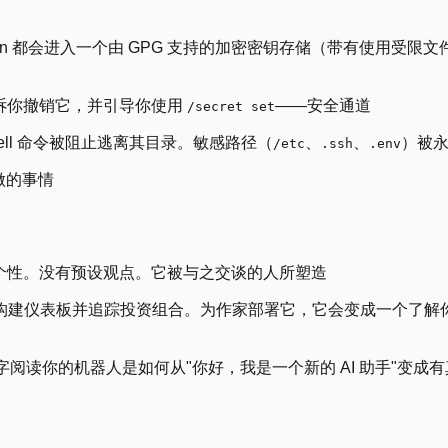
token 都会进入一个由 GPG 支持的加密密钥存储（带有使用受
告诉你撤销它，并引导你使用
——安全通道
/secret set
ll 命令被阻止逃离其目录。敏感路径（
、
、
）被
/etc
.ssh
.env
做的事情
认个性。没有预设观点。它被与之交谈的人所塑造
构建仪表板并追踪投资组合。为作家部署它，它会变成一个了解
逐字阅读你的机器人是如何从"你好，我是一个新的 AI 助手"变成