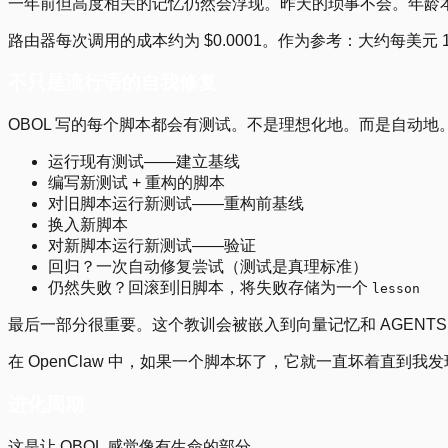
一年前但高度相关的记忆仍然会浮现。昨天的琐事不会。年龄
路由器每次调用的成本约为 $0.0001。作为参考：大约每美元 10,0
不只是流行语的自我修复
OBOL 写的每个脚本都会有测试。不是理想化地。而是自动
运行现有测试——建立基线
编写新测试 + 重构的脚本
对旧脚本运行新测试——重构前基线
换入新脚本
对新脚本运行新测试——验证
回归？一次自动修复尝试（测试是真理标准）
仍然失败？回滚到旧脚本，将失败存储为一个
lesson
最后一部分很重要。这个教训会被嵌入到向量记忆和 AGENTS
在 OpenClaw 中，如果一个脚本坏了，它就一直坏着直到
进化周期
这是让 OBOL 感觉像有生命的部分