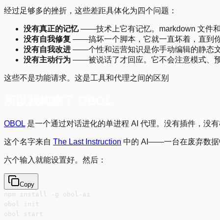
经过足够多的挫折，这些差距具体化为四个问题：
没有真正的记忆
——技术上它有记忆。markdown 
没有自我修复
——搞坏一个脚本，它就一直坏着，直到
没有自我改进
——个性和运营知识是你手动编辑的静态
没有主动行为
——被说话了才回应。它不会注意模式、
这些不是功能请求。这是工具和代理之间的区别
所以我构建了 OBOL
OBOL
是一个通过对话进化的单进程 AI 代理。没有插件，没有框架依赖，没
这个名字来自
The Last Instruction
中的 AI——一台在废弃数
六个输入就能设置好。然后：
Copy
npm install -g obol-ai
obol init
obol start