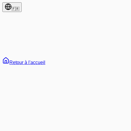
🇫🇷
Retour à l'accueil
65
Tout
Développement
IA & Machine Learning
Web3 & Blockchain
Architecture
Carrière
Tutoriels
Vie