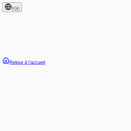
🇫🇷
Retour à l'accueil
65
Tout
Développement
IA & Machine Learning
Web3 & Blockchain
A