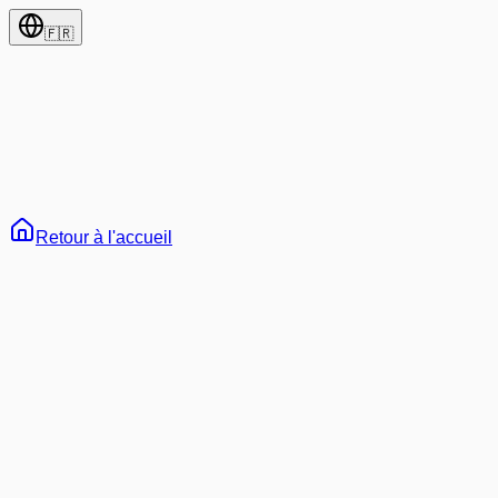
🇫🇷
Retour à l'accueil
65
Tout
Développement
IA & Machine Learning
Web3 & Blockchain
Architecture
Carrière
Tutoriels
Vie